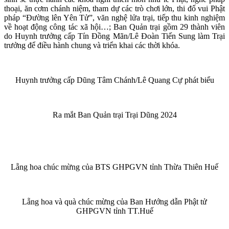
thoại, ăn cơm chánh niệm, tham dự các trò chơi lớn, thi đố vui Phật
pháp “Đường lên Yên Tử”, văn nghệ lửa trại, tiếp thu kinh nghiệm
về hoạt động công tác xã hội…; Ban Quản trại gồm 29 thành viên
do Huynh trưởng cấp Tín Đồng Mãn/Lê Đoàn Tiến Sung làm Trại
trưởng để điều hành chung và triển khai các thời khóa.
Huynh trưởng cấp Dũng Tâm Chánh/Lê Quang Cự phát biểu
Ra mắt Ban Quản trại Trại Dũng 2024
Lẵng hoa chúc mừng của BTS GHPGVN tỉnh Thừa Thiên Huế
Lẵng hoa và quà chúc mừng của Ban Hướng dẫn Phật tử
GHPGVN tỉnh TT.Huế