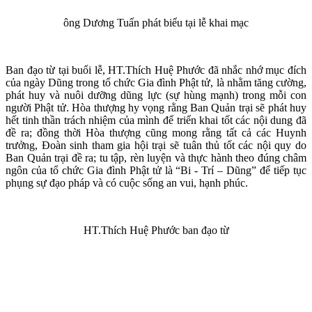
ông Dương Tuấn phát biểu tại lễ khai mạc
Ban đạo từ tại buổi lễ, HT.Thích Huệ Phước đã nhắc nhớ mục đích
của ngày Dũng trong tổ chức Gia đình Phật tử, là nhằm tăng cường,
phát huy và nuôi dưỡng dũng lực (sự hùng mạnh) trong mỗi con
người Phật tử. Hòa thượng hy vọng rằng Ban Quản trại sẽ phát huy
hết tinh thần trách nhiệm của mình để triển khai tốt các nội dung đã
đề ra; đồng thời Hòa thượng cũng mong rằng tất cả các Huynh
trưởng, Đoàn sinh tham gia hội trại sẽ tuân thủ tốt các nội quy do
Ban Quản trại đề ra; tu tập, rèn luyện và thực hành theo đúng châm
ngôn của tổ chức Gia đình Phật tử là “Bi - Trí – Dũng” để tiếp tục
phụng sự đạo pháp và có cuộc sống an vui, hạnh phúc.
HT.Thích Huệ Phước ban đạo từ