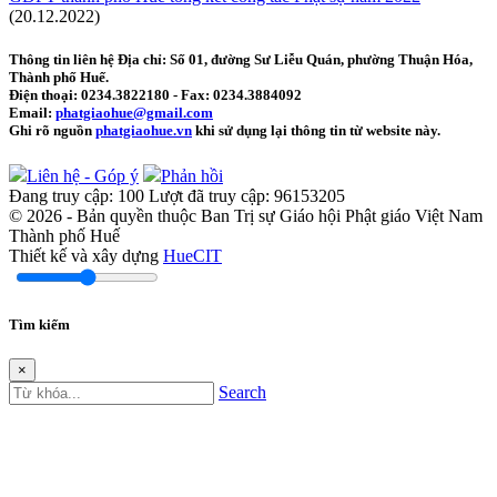
(20.12.2022)
Thông tin liên hệ
Địa chỉ: Số 01, đường Sư Liễu Quán, phường Thuận Hóa,
Thành phố Huế.
Điện thoại:
0234.3822180
- Fax:
0234.3884092
Email:
phatgiaohue@gmail.com
Ghi rõ nguồn
phatgiaohue.vn
khi sử dụng lại thông tin từ website này.
Liên hệ - Góp ý
Phản hồi
Đang truy cập:
100
Lượt đã truy cập:
96153205
© 2026 - Bản quyền thuộc Ban Trị sự Giáo hội Phật giáo Việt Nam
Thành phố Huế
Thiết kế và xây dựng
HueCIT
Tìm kiếm
×
Search