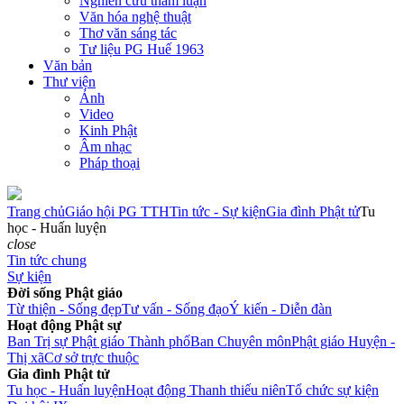
Nghiên cứu tham luận
Văn hóa nghệ thuật
Thơ văn sáng tác
Tư liệu PG Huế 1963
Văn bản
Thư viện
Ảnh
Video
Kinh Phật
Âm nhạc
Pháp thoại
Trang chủ
Giáo hội PG TTH
Tin tức - Sự kiện
Gia đình Phật tử
Tu
học - Huấn luyện
close
Tin tức chung
Sự kiện
Đời sống Phật giáo
Từ thiện - Sống đẹp
Tư vấn - Sống đạo
Ý kiến - Diễn đàn
Hoạt động Phật sự
Ban Trị sự Phật giáo Thành phố
Ban Chuyên môn
Phật giáo Huyện -
Thị xã
Cơ sở trực thuộc
Gia đình Phật tử
Tu học - Huấn luyện
Hoạt động Thanh thiếu niên
Tổ chức sự kiện