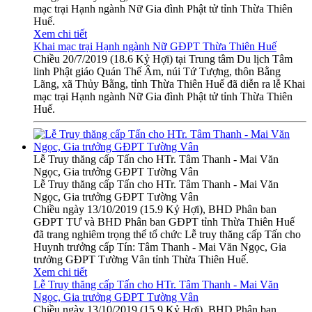
mạc trại Hạnh ngành Nữ Gia đình Phật tử tỉnh Thừa Thiên
Huế.
Xem chi tiết
Khai mạc trại Hạnh ngành Nữ GĐPT Thừa Thiên Huế
Chiều 20/7/2019 (18.6 Kỷ Hợi) tại Trung tâm Du lịch Tâm
linh Phật giáo Quán Thế Âm, núi Tứ Tượng, thôn Bằng
Lãng, xã Thủy Bằng, tỉnh Thừa Thiên Huế đã diễn ra lễ Khai
mạc trại Hạnh ngành Nữ Gia đình Phật tử tỉnh Thừa Thiên
Huế.
Lễ Truy thăng cấp Tấn cho HTr. Tâm Thanh - Mai Văn
Ngọc, Gia trưởng GĐPT Tường Vân
Lễ Truy thăng cấp Tấn cho HTr. Tâm Thanh - Mai Văn
Ngọc, Gia trưởng GĐPT Tường Vân
Chiều ngày 13/10/2019 (15.9 Kỷ Hợi), BHD Phân ban
GĐPT TƯ và BHD Phân ban GĐPT tỉnh Thừa Thiên Huế
đã trang nghiêm trọng thể tổ chức Lễ truy thăng cấp Tấn cho
Huynh trưởng cấp Tín: Tâm Thanh - Mai Văn Ngọc, Gia
trưởng GĐPT Tường Vân tỉnh Thừa Thiên Huế.
Xem chi tiết
Lễ Truy thăng cấp Tấn cho HTr. Tâm Thanh - Mai Văn
Ngọc, Gia trưởng GĐPT Tường Vân
Chiều ngày 13/10/2019 (15.9 Kỷ Hợi), BHD Phân ban