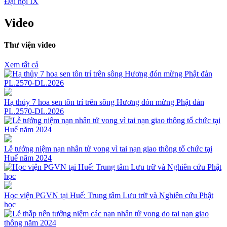
Đại hội IX
Video
Thư viện video
Xem tất cả
Hạ thủy 7 hoa sen tôn trí trên sông Hương đón mừng Phật đản
PL.2570-DL.2026
Lễ tưởng niệm nạn nhân tử vong vì tai nạn giao thông tổ chức tại
Huế năm 2024
Học viện PGVN tại Huế: Trung tâm Lưu trữ và Nghiên cứu Phật
học