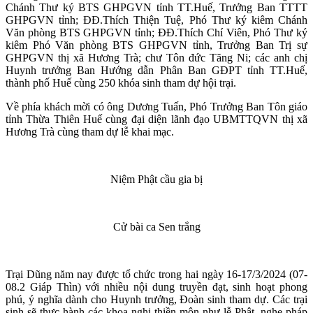
Chánh Thư ký BTS GHPGVN tỉnh TT.Huế, Trưởng Ban TTTT
GHPGVN tỉnh; ĐĐ.Thích Thiện Tuệ, Phó Thư ký kiêm Chánh
Văn phòng BTS GHPGVN tỉnh; ĐĐ.Thích Chí Viên, Phó Thư ký
kiêm Phó Văn phòng BTS GHPGVN tỉnh, Trưởng Ban Trị sự
GHPGVN thị xã Hương Trà; chư Tôn đức Tăng Ni; các anh chị
Huynh trưởng Ban Hướng dẫn Phân Ban GĐPT tỉnh TT.Huế,
thành phố Huế cùng 250 khóa sinh tham dự hội trại.
Về phía khách mời có ông Dương Tuấn, Phó Trưởng Ban Tôn giáo
tỉnh Thừa Thiên Huế cùng đại diện lãnh đạo UBMTTQVN thị xã
Hương Trà cùng tham dự lễ khai mạc.
Niệm Phật cầu gia bị
Cử bài ca Sen trắng
Trại Dũng năm nay được tổ chức trong hai ngày 16-17/3/2024 (07-
08.2 Giáp Thìn) với nhiều nội dung truyền đạt, sinh hoạt phong
phú, ý nghĩa dành cho Huynh trưởng, Đoàn sinh tham dự. Các trại
sinh sẽ thực hành các khoa nghi thiền môn như lễ Phật, nghe pháp