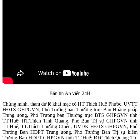
Bản tin An viên 24H
Chứng minh, tham dự lễ khai mạc có HT.Thích Huệ Phước, UVTT
HĐTS GHPGVN, Phó Trưởng ban Thường trực Ban Hoằng pháp
Trung ương, Phó Trưởng ban Thường trực BTS GHPGVN tỉnh
TT.Huế; HT.Thích Tịnh Quang, Phó Ban Trị sự GHPGVN tỉnh
TT.Huế; TT.Thích Thường Chiếu, UVDK HĐTS GHPGVN, Phó
Trưởng Ban HDPT Trung ương, Phó Trưởng Ban Trị sự kiêm
Trưởng Ban HDPT GHPGVN tỉnh TT.Huế; ĐĐ.Thích Quang Tư,