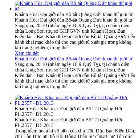
Khánh Hòa: Đại giới đàn Bồ-tát Quảng Đức khảo thí giới tử
Khánh Hòa: Đại giới đàn Bồ-tát Quảng Đức khảo thí giới tử
Sáng qua, 20-10 (nhằm ngày 16-9-Quý Tỵ), tại chánh điện
chùa Long Sơn (trụ sở GHPGVN tỉnh Khánh Hòa), Ban
Kiến đàn - Ban Khảo thí Đại Giới đàn Bồ-tát Quảng Đức tiến
hành khai mạc khảo thí cho các giới tử xuất gia trong không
khí trang nghiêm, trọng thể.
Xem chi tiết
Khánh Hòa: Đại giới đàn Bồ-tát Quảng Đức khảo thí giới tử
Sáng qua, 20-10 (nhằm ngày 16-9-Quý Tỵ), tại chánh điện
chùa Long Sơn (trụ sở GHPGVN tỉnh Khánh Hòa), Ban
Kiến đàn - Ban Khảo thí Đại Giới đàn Bồ-tát Quảng Đức tiến
hành khai mạc khảo thí cho các giới tử xuất gia trong không
khí trang nghiêm, trọng thể.
Khánh Hòa: Khai mạc Đại giới đàn Bồ Tát Quảng Đức
PL.2557 - DL.2013
Khánh Hòa: Khai mạc Đại giới đàn Bồ Tát Quảng Đức
PL.2557 - DL.2013
Trong niềm hoan hỉ vô biên của chư Tôn Đức Ban Kiến Đàn,
chư Tôn Đức nhị bộ Hội Đồng Thập Sư cùng Chư Tôn đức