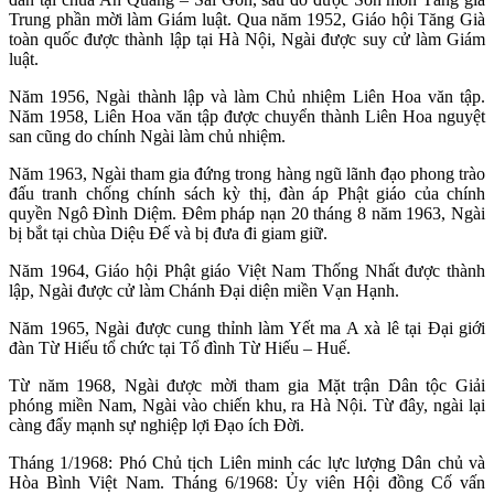
Trung phần mời làm Giám luật. Qua năm 1952, Giáo hội Tăng Già
toàn quốc được thành lập tại Hà Nội, Ngài được suy cử làm Giám
luật.
Năm 1956, Ngài thành lập và làm Chủ nhiệm Liên Hoa văn tập.
Năm 1958, Liên Hoa văn tập được chuyển thành Liên Hoa nguyệt
san cũng do chính Ngài làm chủ nhiệm.
Năm 1963, Ngài tham gia đứng trong hàng ngũ lãnh đạo phong trào
đấu tranh chống chính sách kỳ thị, đàn áp Phật giáo của chính
quyền Ngô Đình Diệm. Đêm pháp nạn 20 tháng 8 năm 1963, Ngài
bị bắt tại chùa Diệu Đế và bị đưa đi giam giữ.
Năm 1964, Giáo hội Phật giáo Việt Nam Thống Nhất được thành
lập, Ngài được cử làm Chánh Đại diện miền Vạn Hạnh.
Năm 1965, Ngài được cung thỉnh làm Yết ma A xà lê tại Đại giới
đàn Từ Hiếu tổ chức tại Tổ đình Từ Hiếu – Huế.
Từ năm 1968, Ngài được mời tham gia Mặt trận Dân tộc Giải
phóng miền Nam, Ngài vào chiến khu, ra Hà Nội. Từ đây, ngài lại
càng đẩy mạnh sự nghiệp lợi Đạo ích Đời.
Tháng 1/1968: Phó Chủ tịch Liên minh các lực lượng Dân chủ và
Hòa Bình Việt Nam. Tháng 6/1968: Ủy viên Hội đồng Cố vấn