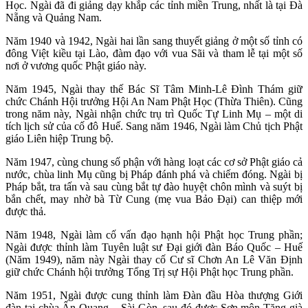
Học. Ngài đã đi giảng dạy khắp các tỉnh miền Trung, nhất là tại Đà
Nẵng và Quảng Nam.
Năm 1940 và 1942, Ngài hai lần sang thuyết giảng ở một số tỉnh có
đông Việt kiều tại Lào, đàm đạo với vua Sãi và tham lễ tại một số
nơi ở vương quốc Phật giáo này.
Năm 1945, Ngài thay thế Bác Sĩ Tâm Minh-Lê Đình Thám giữ
chức Chánh Hội trưởng Hội An Nam Phật Học (Thừa Thiên). Cũng
trong năm này, Ngài nhận chức trụ trì Quốc Tự Linh Mụ – một di
tích lịch sử của cố đô Huế. Sang năm 1946, Ngài làm Chủ tịch Phật
giáo Liên hiệp Trung bộ.
Năm 1947, cùng chung số phận với hàng loạt các cơ sở Phật giáo cả
nước, chùa linh Mụ cũng bị Pháp đánh phá và chiếm đóng. Ngài bị
Pháp bắt, tra tấn và sau cùng bắt tự đào huyệt chôn mình và suýt bị
bắn chết, may nhờ bà Từ Cung (mẹ vua Bảo Đại) can thiệp mới
được thả.
Năm 1948, Ngài làm cố vấn đạo hạnh hội Phật học Trung phần;
Ngài được thỉnh làm Tuyên luật sư Đại giới đàn Báo Quốc – Huế
(Năm 1949), năm này Ngài thay cố Cư sĩ Chơn An Lê Văn Định
giữ chức Chánh hội trưởng Tổng Trị sự Hội Phật học Trung phần.
Năm 1951, Ngài được cung thỉnh làm Đàn đầu Hòa thượng Giới
đàn tại chùa Ấn Quang – Sài Gòn, sau đó được Sơn môn Tăng già