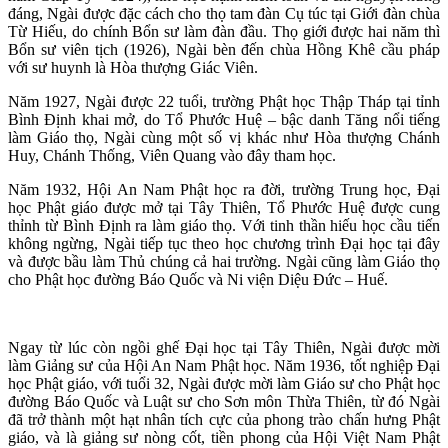
đáng, Ngài được đặc cách cho thọ tam đàn Cụ túc tại Giới đàn chùa
Từ Hiếu, do chính Bổn sư làm đàn đầu. Thọ giới được hai năm thì
Bổn sư viên tịch (1926), Ngài bèn đến chùa Hồng Khê cầu pháp
với sư huynh là Hòa thượng Giác Viên.
Năm 1927, Ngài được 22 tuổi, trường Phật học Thập Tháp tại tỉnh
Bình Định khai mở, do Tổ Phước Huệ – bậc danh Tăng nổi tiếng
làm Giáo thọ, Ngài cùng một số vị khác như Hòa thượng Chánh
Huy, Chánh Thống, Viên Quang vào đây tham học.
Năm 1932, Hội An Nam Phật học ra đời, trường Trung học, Đại
học Phật giáo được mở tại Tây Thiên, Tổ Phước Huệ được cung
thỉnh từ Bình Định ra làm giáo thọ. Với tinh thần hiếu học cầu tiến
không ngừng, Ngài tiếp tục theo học chương trình Đại học tại đây
và được bầu làm Thủ chúng cả hai trường. Ngài cũng làm Giáo thọ
cho Phật học đường Báo Quốc và Ni viện Diệu Đức – Huế.
Ngay từ lúc còn ngồi ghế Đại học tại Tây Thiên, Ngài được mời
làm Giảng sư của Hội An Nam Phật học. Năm 1936, tốt nghiệp Đại
học Phật giáo, với tuổi 32, Ngài được mời làm Giáo sư cho Phật học
đường Báo Quốc và Luật sư cho Sơn môn Thừa Thiên, từ đó Ngài
đã trở thành một hạt nhân tích cực của phong trào chấn hưng Phật
giáo, và là giảng sư nòng cốt, tiền phong của Hội Việt Nam Phật