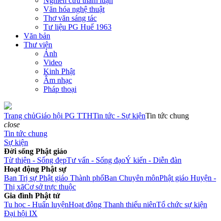
Nghiên cứu tham luận
Văn hóa nghệ thuật
Thơ văn sáng tác
Tư liệu PG Huế 1963
Văn bản
Thư viện
Ảnh
Video
Kinh Phật
Âm nhạc
Pháp thoại
Trang chủ
Giáo hội PG TTH
Tin tức - Sự kiện
Tin tức chung
close
Tin tức chung
Sự kiện
Đời sống Phật giáo
Từ thiện - Sống đẹp
Tư vấn - Sống đạo
Ý kiến - Diễn đàn
Hoạt động Phật sự
Ban Trị sự Phật giáo Thành phố
Ban Chuyên môn
Phật giáo Huyện -
Thị xã
Cơ sở trực thuộc
Gia đình Phật tử
Tu học - Huấn luyện
Hoạt động Thanh thiếu niên
Tổ chức sự kiện
Đại hội IX