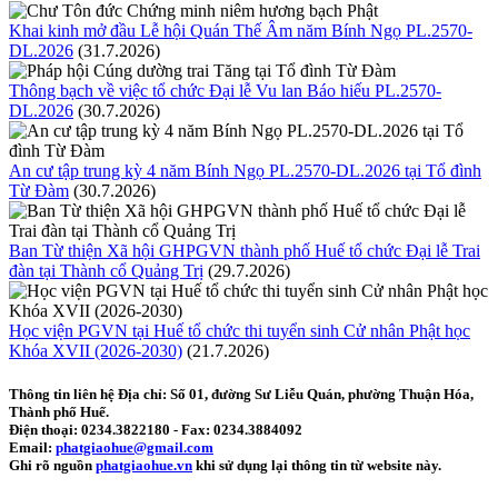
Khai kinh mở đầu Lễ hội Quán Thế Âm năm Bính Ngọ PL.2570-
DL.2026
(31.7.2026)
Thông bạch về việc tổ chức Đại lễ Vu lan Báo hiếu PL.2570-
DL.2026
(30.7.2026)
An cư tập trung kỳ 4 năm Bính Ngọ PL.2570-DL.2026 tại Tổ đình
Từ Đàm
(30.7.2026)
Ban Từ thiện Xã hội GHPGVN thành phố Huế tổ chức Đại lễ Trai
đàn tại Thành cổ Quảng Trị
(29.7.2026)
Học viện PGVN tại Huế tổ chức thi tuyển sinh Cử nhân Phật học
Khóa XVII (2026-2030)
(21.7.2026)
Thông tin liên hệ
Địa chỉ: Số 01, đường Sư Liễu Quán, phường Thuận Hóa,
Thành phố Huế.
Điện thoại:
0234.3822180
- Fax:
0234.3884092
Email:
phatgiaohue@gmail.com
Ghi rõ nguồn
phatgiaohue.vn
khi sử dụng lại thông tin từ website này.