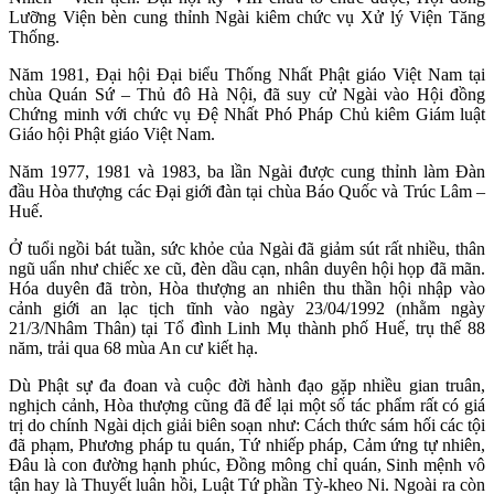
Lưỡng Viện bèn cung thỉnh Ngài kiêm chức vụ Xử lý Viện Tăng
Thống.
Năm 1981, Đại hội Đại biểu Thống Nhất Phật giáo Việt Nam tại
chùa Quán Sứ – Thủ đô Hà Nội, đã suy cử Ngài vào Hội đồng
Chứng minh với chức vụ Đệ Nhất Phó Pháp Chủ kiêm Giám luật
Giáo hội Phật giáo Việt Nam.
Năm 1977, 1981 và 1983, ba lần Ngài được cung thỉnh làm Đàn
đầu Hòa thượng các Đại giới đàn tại chùa Báo Quốc và Trúc Lâm –
Huế.
Ở tuổi ngồi bát tuần, sức khỏe của Ngài đã giảm sút rất nhiều, thân
ngũ uẩn như chiếc xe cũ, đèn dầu cạn, nhân duyên hội họp đã mãn.
Hóa duyên đã tròn, Hòa thượng an nhiên thu thần hội nhập vào
cảnh giới an lạc tịch tĩnh vào ngày 23/04/1992 (nhằm ngày
21/3/Nhâm Thân) tại Tổ đình Linh Mụ thành phố Huế, trụ thế 88
năm, trải qua 68 mùa An cư kiết hạ.
Dù Phật sự đa đoan và cuộc đời hành đạo gặp nhiều gian truân,
nghịch cảnh, Hòa thượng cũng đã để lại một số tác phẩm rất có giá
trị do chính Ngài dịch giải biên soạn như: Cách thức sám hối các tội
đã phạm, Phương pháp tu quán, Tứ nhiếp pháp, Cảm ứng tự nhiên,
Đâu là con đường hạnh phúc, Đồng mông chỉ quán, Sinh mệnh vô
tận hay là Thuyết luân hồi, Luật Tứ phần Tỳ-kheo Ni. Ngoài ra còn