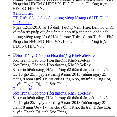
Pháp chủ HĐCM GHPGVN, Phó Chủ tịch Thường trực
HĐTS GHPGVN.
Xem chi tiết
TT. Huế: Các phái đoàn phúng viếng lễ tang cố HT. Thích
Chơn Thiện
Ngày 12/11/2016 tại Tổ đình Tường Vân, Huế; Ban Tổ chức
và môn đồ pháp quyến tiếp tục đón tiếp các phái đoàn đến
phúng viếng tang lễ cố Hòa thượng Thích Chơn Thiện – Phó
Pháp chủ HĐCM GHPGVN, Phó Chủ tịch Thường trực
HĐTS GHPGVN.
Sóc Trăng: Cáo phó Hòa thượng KheNaSeRay
Sóc Trăng: Cáo phó Hòa thượng KheNaSeRay
Sau cơn bệnh nặng, Hòa thượng đã thâu thần viên tịch vào
lúc 15 giờ 25, ngày 29 tháng 9 năm 2013 (nhằm ngày 25
tháng 8 năm Quý Tỵ) tại chùa Ông Kho, thị trấn Hưng Lợi,
huyện Thạnh Trị, tỉnh Sóc Trăng.
Xem chi tiết
Sóc Trăng: Cáo phó Hòa thượng KheNaSeRay
Sau cơn bệnh nặng, Hòa thượng đã thâu thần viên tịch vào
lúc 15 giờ 25, ngày 29 tháng 9 năm 2013 (nhằm ngày 25
tháng 8 năm Quý Tỵ) tại chùa Ông Kho, thị trấn Hưng Lợi,
huyện Thạnh Trị, tỉnh Sóc Trăng.