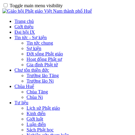
Toggle main menu visibility
Trang chủ
Giới thiệu
Đại hội IX
Tin tức - Sự kiện
Tin tức chung
Sự kiện
Đời sống Phật giáo
Hoạt động Phật sự
Gia đình Phật tử
Chư tôn thiền đức
Trưởng lão Tăng
Trưởng lão Ni
Chùa Huế
Chùa Tăng
Chùa Ni
Tư liệu
Lịch sử Phật giáo
Kinh điển
Giới luật
Luận điển
Sách Phật học