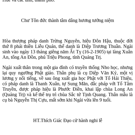
Chư Tôn đức thành tâm dâng hương tưởng niệm
Hòa thượng pháp danh Trừng Nguyên, hiệu Đôn Hậu, thuộc đời
thứ 8 phái thiền Liễu Quán, thế danh là Diệp Trương Thuần. Ngài
sinh vào ngày 13 tháng giêng năm Ất Tỵ (16-2-1905) tại làng Xuân
An, tổng An Đồn, phủ Triệu Phong, tỉnh Quảng Trị.
Ngài xuất thân trong một gia đình có truyền thống Nho học, nhưng
lại quy ngưỡng Phật giáo. Thân phụ là cụ Diệp Văn Kỷ, một vị
lương y nổi tiếng, về sau ông xuất gia học Phật với Tổ Hải Thiệu,
có pháp danh là Thanh Xuân, tự Sung Mãn, đắc pháp với Tổ Tâm
Truyền, được pháp hiệu là Phước Điền, khai lập chùa Long An
(Quảng Trị) và kế thế trụ trì chùa Sắc tứ Tịnh Quang. Thân mẫu là
cụ bà Nguyễn Thị Cựu, mất sớm khi Ngài vừa lên 9 tuổi.
HT.Thích Giác Đạo cử hành nghi lễ