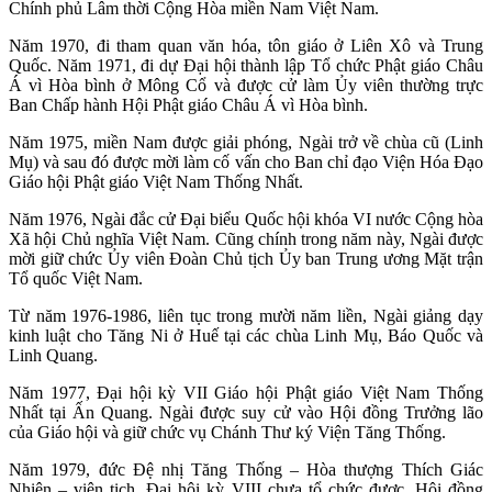
Chính phủ Lâm thời Cộng Hòa miền Nam Việt Nam.
Năm 1970, đi tham quan văn hóa, tôn giáo ở Liên Xô và Trung
Quốc. Năm 1971, đi dự Đại hội thành lập Tổ chức Phật giáo Châu
Á vì Hòa bình ở Mông Cổ và được cử làm Ủy viên thường trực
Ban Chấp hành Hội Phật giáo Châu Á vì Hòa bình.
Năm 1975, miền Nam được giải phóng, Ngài trở về chùa cũ (Linh
Mụ) và sau đó được mời làm cố vấn cho Ban chỉ đạo Viện Hóa Đạo
Giáo hội Phật giáo Việt Nam Thống Nhất.
Năm 1976, Ngài đắc cử Đại biểu Quốc hội khóa VI nước Cộng hòa
Xã hội Chủ nghĩa Việt Nam. Cũng chính trong năm này, Ngài được
mời giữ chức Ủy viên Đoàn Chủ tịch Ủy ban Trung ương Mặt trận
Tổ quốc Việt Nam.
Từ năm 1976-1986, liên tục trong mười năm liền, Ngài giảng dạy
kinh luật cho Tăng Ni ở Huế tại các chùa Linh Mụ, Báo Quốc và
Linh Quang.
Năm 1977, Đại hội kỳ VII Giáo hội Phật giáo Việt Nam Thống
Nhất tại Ấn Quang. Ngài được suy cử vào Hội đồng Trưởng lão
của Giáo hội và giữ chức vụ Chánh Thư ký Viện Tăng Thống.
Năm 1979, đức Đệ nhị Tăng Thống – Hòa thượng Thích Giác
Nhiên – viên tịch. Đại hội kỳ VIII chưa tổ chức được, Hội đồng