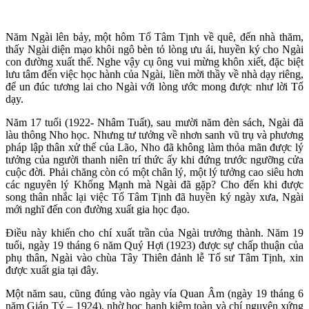
Năm Ngài lên bảy, một hôm Tổ Tâm Tịnh về quê, đến nhà thăm,
thấy Ngài diện mạo khôi ngô bèn tỏ lòng ưu ái, huyền ký cho Ngài
con đường xuất thế. Nghe vậy cụ ông vui mừng khôn xiết, đặc biệt
lưu tâm đến việc học hành của Ngài, liền mời thầy về nhà dạy riêng,
để un đúc tương lai cho Ngài với lòng ước mong được như lời Tổ
dạy.
Năm 17 tuổi (1922- Nhâm Tuất), sau mười năm đèn sách, Ngài đã
làu thông Nho học. Nhưng tư tưởng về nhơn sanh vũ trụ và phương
pháp lập thân xử thế của Lão, Nho đã không làm thỏa mãn được lý
tưởng của người thanh niên trí thức ấy khi đứng trước ngưỡng cửa
cuộc đời. Phải chăng còn có một chân lý, một lý tưởng cao siêu hơn
các nguyên lý Khổng Mạnh mà Ngài đã gặp? Cho đến khi được
song thân nhắc lại việc Tổ Tâm Tịnh đã huyền ký ngày xưa, Ngài
mới nghĩ đến con đường xuất gia học đạo.
Điều này khiến cho chí xuất trần của Ngài trưởng thành. Năm 19
tuổi, ngày 19 tháng 6 năm Quý Hợi (1923) được sự chấp thuận của
phụ thân, Ngài vào chùa Tây Thiên đảnh lễ Tổ sư Tâm Tịnh, xin
được xuất gia tại đây.
Một năm sau, cũng đúng vào ngày vía Quan Âm (ngày 19 tháng 6
năm Giáp Tý – 1924), nhờ học hạnh kiêm toàn và chí nguyện xứng