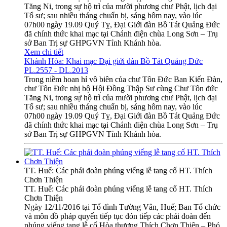
Tăng Ni, trong sự hộ trì của mười phương chư Phật, lịch đại
Tổ sư; sau nhiều tháng chuẩn bị, sáng hôm nay, vào lúc
07h00 ngày 19.09 Quý Tỵ, Đại Giới đàn Bồ Tát Quảng Đức
đã chính thức khai mạc tại Chánh điện chùa Long Sơn – Trụ
sở Ban Trị sự GHPGVN Tỉnh Khánh hòa.
Xem chi tiết
Khánh Hòa: Khai mạc Đại giới đàn Bồ Tát Quảng Đức
PL.2557 - DL.2013
Trong niềm hoan hỉ vô biên của chư Tôn Đức Ban Kiến Đàn,
chư Tôn Đức nhị bộ Hội Đồng Thập Sư cùng Chư Tôn đức
Tăng Ni, trong sự hộ trì của mười phương chư Phật, lịch đại
Tổ sư; sau nhiều tháng chuẩn bị, sáng hôm nay, vào lúc
07h00 ngày 19.09 Quý Tỵ, Đại Giới đàn Bồ Tát Quảng Đức
đã chính thức khai mạc tại Chánh điện chùa Long Sơn – Trụ
sở Ban Trị sự GHPGVN Tỉnh Khánh hòa.
TT. Huế: Các phái đoàn phúng viếng lễ tang cố HT. Thích
Chơn Thiện
TT. Huế: Các phái đoàn phúng viếng lễ tang cố HT. Thích
Chơn Thiện
Ngày 12/11/2016 tại Tổ đình Tường Vân, Huế; Ban Tổ chức
và môn đồ pháp quyến tiếp tục đón tiếp các phái đoàn đến
phúng viếng tang lễ cố Hòa thượng Thích Chơn Thiện – Phó