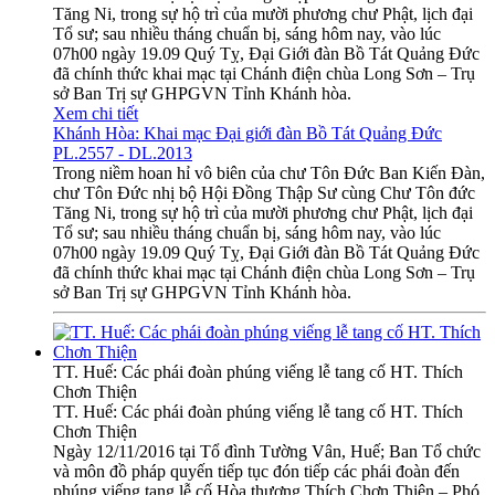
Tăng Ni, trong sự hộ trì của mười phương chư Phật, lịch đại
Tổ sư; sau nhiều tháng chuẩn bị, sáng hôm nay, vào lúc
07h00 ngày 19.09 Quý Tỵ, Đại Giới đàn Bồ Tát Quảng Đức
đã chính thức khai mạc tại Chánh điện chùa Long Sơn – Trụ
sở Ban Trị sự GHPGVN Tỉnh Khánh hòa.
Xem chi tiết
Khánh Hòa: Khai mạc Đại giới đàn Bồ Tát Quảng Đức
PL.2557 - DL.2013
Trong niềm hoan hỉ vô biên của chư Tôn Đức Ban Kiến Đàn,
chư Tôn Đức nhị bộ Hội Đồng Thập Sư cùng Chư Tôn đức
Tăng Ni, trong sự hộ trì của mười phương chư Phật, lịch đại
Tổ sư; sau nhiều tháng chuẩn bị, sáng hôm nay, vào lúc
07h00 ngày 19.09 Quý Tỵ, Đại Giới đàn Bồ Tát Quảng Đức
đã chính thức khai mạc tại Chánh điện chùa Long Sơn – Trụ
sở Ban Trị sự GHPGVN Tỉnh Khánh hòa.
TT. Huế: Các phái đoàn phúng viếng lễ tang cố HT. Thích
Chơn Thiện
TT. Huế: Các phái đoàn phúng viếng lễ tang cố HT. Thích
Chơn Thiện
Ngày 12/11/2016 tại Tổ đình Tường Vân, Huế; Ban Tổ chức
và môn đồ pháp quyến tiếp tục đón tiếp các phái đoàn đến
phúng viếng tang lễ cố Hòa thượng Thích Chơn Thiện – Phó