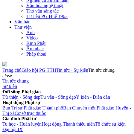
Nghiên cứu tham luận
Văn hóa nghệ thuật
Thơ văn sáng tác
Tư liệu PG Huế 1963
Văn bản
Thư viện
Ảnh
Video
Kinh Phật
Âm nhạc
Pháp thoại
Trang chủ
Giáo hội PG TTH
Tin tức - Sự kiện
Tin tức chung
close
Tin tức chung
Sự kiện
Đời sống Phật giáo
Từ thiện - Sống đẹp
Tư vấn - Sống đạo
Ý kiến - Diễn đàn
Hoạt động Phật sự
Ban Trị sự Phật giáo Thành phố
Ban Chuyên môn
Phật giáo Huyện -
Thị xã
Cơ sở trực thuộc
Gia đình Phật tử
Tu học - Huấn luyện
Hoạt động Thanh thiếu niên
Tổ chức sự kiện
Đại hội IX