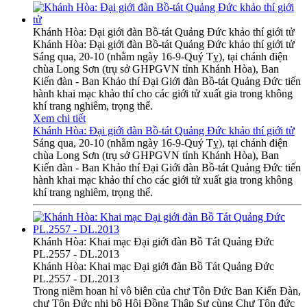
Khánh Hòa: Đại giới đàn Bồ-tát Quảng Đức khảo thí giới tử
Khánh Hòa: Đại giới đàn Bồ-tát Quảng Đức khảo thí giới tử
Sáng qua, 20-10 (nhằm ngày 16-9-Quý Tỵ), tại chánh điện
chùa Long Sơn (trụ sở GHPGVN tỉnh Khánh Hòa), Ban
Kiến đàn - Ban Khảo thí Đại Giới đàn Bồ-tát Quảng Đức tiến
hành khai mạc khảo thí cho các giới tử xuất gia trong không
khí trang nghiêm, trọng thể.
Xem chi tiết
Khánh Hòa: Đại giới đàn Bồ-tát Quảng Đức khảo thí giới tử
Sáng qua, 20-10 (nhằm ngày 16-9-Quý Tỵ), tại chánh điện
chùa Long Sơn (trụ sở GHPGVN tỉnh Khánh Hòa), Ban
Kiến đàn - Ban Khảo thí Đại Giới đàn Bồ-tát Quảng Đức tiến
hành khai mạc khảo thí cho các giới tử xuất gia trong không
khí trang nghiêm, trọng thể.
Khánh Hòa: Khai mạc Đại giới đàn Bồ Tát Quảng Đức
PL.2557 - DL.2013
Khánh Hòa: Khai mạc Đại giới đàn Bồ Tát Quảng Đức
PL.2557 - DL.2013
Trong niềm hoan hỉ vô biên của chư Tôn Đức Ban Kiến Đàn,
chư Tôn Đức nhị bộ Hội Đồng Thập Sư cùng Chư Tôn đức