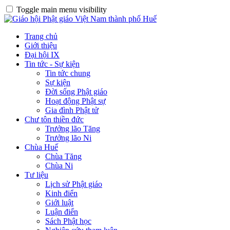
Toggle main menu visibility
Trang chủ
Giới thiệu
Đại hội IX
Tin tức - Sự kiện
Tin tức chung
Sự kiện
Đời sống Phật giáo
Hoạt động Phật sự
Gia đình Phật tử
Chư tôn thiền đức
Trưởng lão Tăng
Trưởng lão Ni
Chùa Huế
Chùa Tăng
Chùa Ni
Tư liệu
Lịch sử Phật giáo
Kinh điển
Giới luật
Luận điển
Sách Phật học