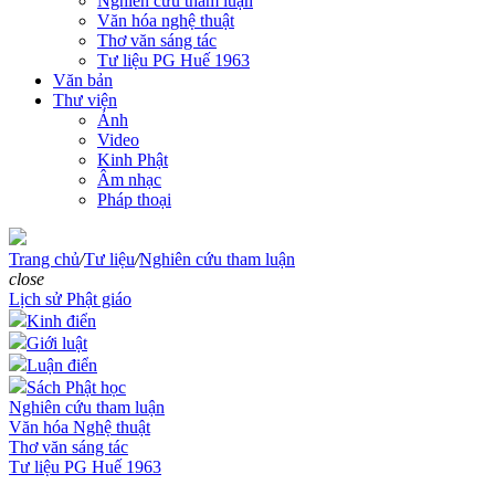
Nghiên cứu tham luận
Văn hóa nghệ thuật
Thơ văn sáng tác
Tư liệu PG Huế 1963
Văn bản
Thư viện
Ảnh
Video
Kinh Phật
Âm nhạc
Pháp thoại
Trang chủ
/
Tư liệu
/
Nghiên cứu tham luận
close
Lịch sử Phật giáo
Kinh điển
Giới luật
Luận điển
Sách Phật học
Nghiên cứu tham luận
Văn hóa Nghệ thuật
Thơ văn sáng tác
Tư liệu PG Huế 1963