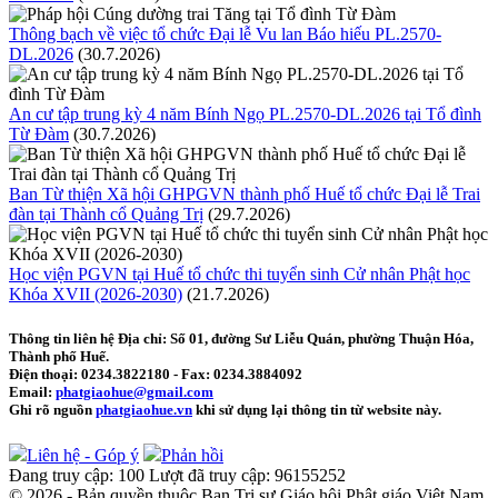
Thông bạch về việc tổ chức Đại lễ Vu lan Báo hiếu PL.2570-
DL.2026
(30.7.2026)
An cư tập trung kỳ 4 năm Bính Ngọ PL.2570-DL.2026 tại Tổ đình
Từ Đàm
(30.7.2026)
Ban Từ thiện Xã hội GHPGVN thành phố Huế tổ chức Đại lễ Trai
đàn tại Thành cổ Quảng Trị
(29.7.2026)
Học viện PGVN tại Huế tổ chức thi tuyển sinh Cử nhân Phật học
Khóa XVII (2026-2030)
(21.7.2026)
Thông tin liên hệ
Địa chỉ: Số 01, đường Sư Liễu Quán, phường Thuận Hóa,
Thành phố Huế.
Điện thoại:
0234.3822180
- Fax:
0234.3884092
Email:
phatgiaohue@gmail.com
Ghi rõ nguồn
phatgiaohue.vn
khi sử dụng lại thông tin từ website này.
Liên hệ - Góp ý
Phản hồi
Đang truy cập:
100
Lượt đã truy cập:
96155252
© 2026 - Bản quyền thuộc Ban Trị sự Giáo hội Phật giáo Việt Nam