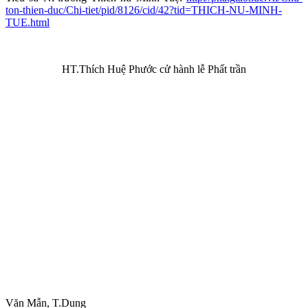
ton-thien-duc/Chi-tiet/pid/8126/cid/42?tid=THICH-NU-MINH-
TUE.html
HT.Thích Huệ Phước cử hành lễ Phất trần
Văn Mẫn, T.Dung