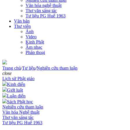
Nghiên cứu tham luận
Văn hóa nghệ thuật
Thơ văn sáng tác
Tư liệu PG Huế 1963
Văn bản
Thư viện
Ảnh
Video
Kinh Phật
Âm nhạc
Pháp thoại
Trang chủ
/
Tư liệu
/
Nghiên cứu tham luận
close
Lịch sử Phật giáo
Kinh điển
Giới luật
Luận điển
Sách Phật học
Nghiên cứu tham luận
Văn hóa Nghệ thuật
Thơ văn sáng tác
Tư liệu PG Huế 1963