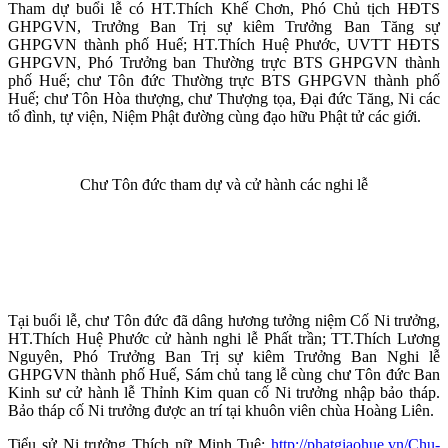
Tham dự buổi lễ có HT.Thích Khế Chơn, Phó Chủ tịch HĐTS
GHPGVN, Trưởng Ban Trị sự kiêm Trưởng Ban Tăng sự
GHPGVN thành phố Huế; HT.Thích Huệ Phước, UVTT HĐTS
GHPGVN, Phó Trưởng ban Thường trực BTS GHPGVN thành
phố Huế; chư Tôn đức Thường trực BTS GHPGVN thành phố
Huế; chư Tôn Hòa thượng, chư Thượng tọa, Đại đức Tăng, Ni các
tổ đình, tự viện, Niệm Phật đường cùng đạo hữu Phật tử các giới.
Chư Tôn đức tham dự và cử hành các nghi lễ
Tại buổi lễ, chư Tôn đức đã dâng hương tưởng niệm Cố Ni trưởng,
HT.Thích Huệ Phước cử hành nghi lễ Phất trần; TT.Thích Lương
Nguyên, Phó Trưởng Ban Trị sự kiêm Trưởng Ban Nghi lễ
GHPGVN thành phố Huế, Sám chủ tang lễ cùng chư Tôn đức Ban
Kinh sư cử hành lễ Thỉnh Kim quan cố Ni trưởng nhập bảo tháp.
Bảo tháp cố Ni trưởng được an trí tại khuôn viên chùa Hoàng Liên.
Tiểu sử Ni trưởng Thích nữ Minh Tuệ:
http://phatgiaohue.vn/Chu-