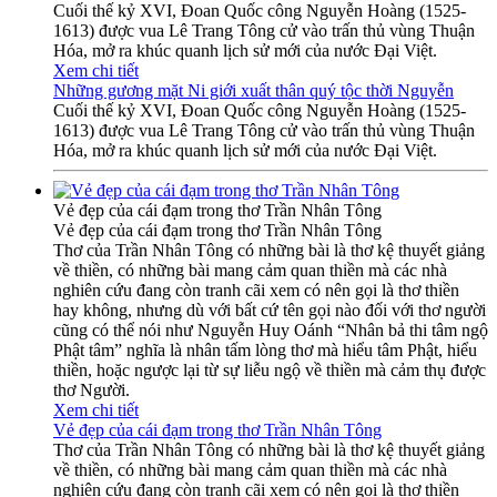
Cuối thế kỷ XVI, Đoan Quốc công Nguyễn Hoàng (1525-
1613) được vua Lê Trang Tông cử vào trấn thủ vùng Thuận
Hóa, mở ra khúc quanh lịch sử mới của nước Đại Việt.
Xem chi tiết
Những gương mặt Ni giới xuất thân quý tộc thời Nguyễn
Cuối thế kỷ XVI, Đoan Quốc công Nguyễn Hoàng (1525-
1613) được vua Lê Trang Tông cử vào trấn thủ vùng Thuận
Hóa, mở ra khúc quanh lịch sử mới của nước Đại Việt.
Vẻ đẹp của cái đạm trong thơ Trần Nhân Tông
Vẻ đẹp của cái đạm trong thơ Trần Nhân Tông
Thơ của Trần Nhân Tông có những bài là thơ kệ thuyết giảng
về thiền, có những bài mang cảm quan thiền mà các nhà
nghiên cứu đang còn tranh cãi xem có nên gọi là thơ thiền
hay không, nhưng dù với bất cứ tên gọi nào đối với thơ người
cũng có thể nói như Nguyễn Huy Oánh “Nhân bả thi tâm ngộ
Phật tâm” nghĩa là nhân tấm lòng thơ mà hiểu tâm Phật, hiểu
thiền, hoặc ngược lại từ sự liễu ngộ về thiền mà cảm thụ được
thơ Người.
Xem chi tiết
Vẻ đẹp của cái đạm trong thơ Trần Nhân Tông
Thơ của Trần Nhân Tông có những bài là thơ kệ thuyết giảng
về thiền, có những bài mang cảm quan thiền mà các nhà
nghiên cứu đang còn tranh cãi xem có nên gọi là thơ thiền