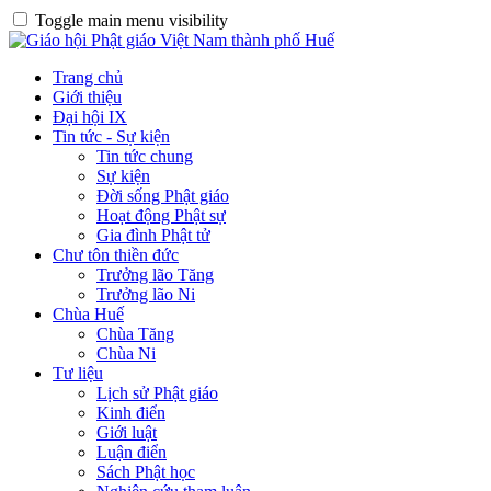
Toggle main menu visibility
Trang chủ
Giới thiệu
Đại hội IX
Tin tức - Sự kiện
Tin tức chung
Sự kiện
Đời sống Phật giáo
Hoạt động Phật sự
Gia đình Phật tử
Chư tôn thiền đức
Trưởng lão Tăng
Trưởng lão Ni
Chùa Huế
Chùa Tăng
Chùa Ni
Tư liệu
Lịch sử Phật giáo
Kinh điển
Giới luật
Luận điển
Sách Phật học