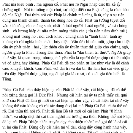
Phật mà kiêu binh , mà ngoan cố, Phật nói rõ Ngài nhập diệt thì kẻ ấy
chứng ngộ . Nói to tuồng một chút; sự nhập diệt của Phật cũng là cách hóa
độ của Ngài. Đại thừa nói các Pháp là chánh mà cũng là tà, tùy ở sự tiện
dụng mà thành chánh, thành tác dụng hóa độ cả. Phật tin tưởng tuyệt đối
vào khả năng của chúng sinh, nhất là loài người. Loài người , và cả chúng
sinh , vô lượng kiếp đi nữa mầm mống thiện căn ( tín tiến niệm định tuệ )
không mất trong họ , nói cách khác , chúng sinh là “tánh tịnh”, tánh ấy
không có cái nghĩa biến chất , hủy diệt . Vấn đề chỉ còn một, giúp cho thiện
căn ấy phát triển ; hai , lúc thiện căn ấy thuần thục thì giúp cho chứng ngộ,
người giúp là Phật. Trong Đại thừa, Phật là “đại thiện trí thức”. Người giúp
như vậy, là quan trọng, nhưng chủ yếu vẫn là người được giúp có tiếp nhận
và cố gắng hay không. Pháp Cú Pali đề cao phần tự lực như vậy là để cảnh
cáo, khuyến khích. Còn Phật, với đại trí và đại bi, thì làm hai cái việc giúp
trên đây. Người được giúp, ngoài tại gia là cơ sở, có xuất gia tiêu biểu là
Tăng.
Pháp Cú Pali cho thấy hiện tại của Phật là như vậy, cái hiện tại đã có thể
nói xứng đáng gọi là Đức Phậ . Nhưng cái hiện tại ấy ta phải thấy cái quá
khứ của Phật đã làm gì mới có cái hiện tại như vậy, và cái hiện tại như vậy
không thể nào không có cái tác dụng ở vị lai mà Pháp Cú Pali chưa thể nói
rõ. Đại thừa thì nói rõ. Phật đã làm Bồ tát mới có cái làm Phật “8 hình
thức”; và nhập diệt thì cái thân người 32 tướng mà thôi. Không thể nói Phật
để lại cái Pháp “thiện nhân truyền dạy cho thiện nhân” mà gọi đó là cả cái
vị lai của Phật. Đừng đẩy cái hiện tại vĩ đại, càng đẩy công hạnh như vậy,
vào trạng huống không có gì, nhất là không có gì đối với chúng sinh, mà