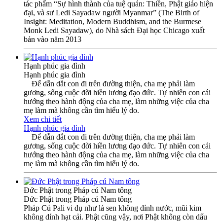
tác phẩm “Sự hình thành của tuệ quán: Thiền, Phật giáo hiện
đại, và sư Ledi Sayadaw người Myanmar” (The Birth of
Insight: Meditation, Modern Buddhism, and the Burmese
Monk Ledi Sayadaw), do Nhà sách Đại học Chicago xuất
bản vào năm 2013
Hạnh phúc gia đình
Hạnh phúc gia đình
Ðể dẫn dắt con đi trên đường thiện, cha mẹ phải làm
gương, sống cuộc đời hiền lương đạo đức. Tự nhiên con cái
hướng theo hành động của cha mẹ, làm những việc của cha
mẹ làm mà không cần tìm hiểu lý do.
Xem chi tiết
Hạnh phúc gia đình
Ðể dẫn dắt con đi trên đường thiện, cha mẹ phải làm
gương, sống cuộc đời hiền lương đạo đức. Tự nhiên con cái
hướng theo hành động của cha mẹ, làm những việc của cha
mẹ làm mà không cần tìm hiểu lý do.
Đức Phật trong Pháp cú Nam tông
Đức Phật trong Pháp cú Nam tông
Pháp Cú Pali vi dụ như lá sen không dính nước, mũi kim
không dính hạt cải. Phật cũng vậy, nơi Phật không còn dấu