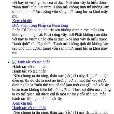
vết hay tơ vương nào của ái dục. Nói như vậy là hiểu được
“tánh tịnh” của Đại thừa. Tánh mà không tịnh thì không làm
sao cho tịnh được: trăng vốn sáng mới sáng lúc ra khỏi mây
mù.
Xem chi tiết
Đức Phật trong Pháp cú Nam tông
Pháp Cú Pali vi dụ như lá sen không dính nước, mũi kim
không dính hạt cải. Phật cũng vậy, nơi Phật không còn dấu
vết hay tơ vương nào của ái dục. Nói như vậy là hiểu được
“tánh tịnh” của Đại thừa. Tánh mà không tịnh thì không làm
sao cho tịnh được: trăng vốn sáng mới sáng lúc ra khỏi mây
mù.
Hành tác vô tác nhân
Hành tác vô tác nhân
Nếu chúng ta tin rằng, thân xác (sắc) (1) này đang làm một
điều gì, thì đó chỉ là một ảo tưởng; bởi vì một thể xác được
định nghĩa là “một thể xác có thể làm một cái gì”, thể xác ấy
hoàn toàn không hiện hữu đối với ta. Thực sự điều mà chúng
ta có thể quan sát được chỉ là một sự thay đổi liên tục, một
hành tác liên tục nơi thể xác ấy.
Xem chi tiết
Hành tác vô tác nhân
Nếu chúng ta tin rằng, thân xác (sắc) (1) này đang làm một