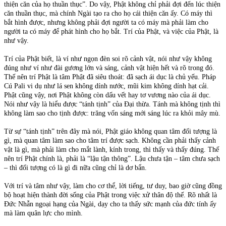
thiện căn của họ thuần thục”. Do vậy, Phật không chỉ phải đợi đến lúc thiện
căn thuần thục, mà chính Ngài tạo ra cho họ cái thiện căn ấy. Có máy thì
bắt hình được, nhưng không phải đợi người ta có máy mà phải làm cho
người ta có máy để phát hình cho họ bắt. Trí của Phật, và việc của Phật, là
như vậy.
Trí của Phật biết, là ví như ngọn đèn soi rõ cảnh vật, nói như vậy không
đúng như ví như đài gương lớn và sáng, cảnh vật hiện hết và rõ trong đó.
Thế nên trí Phật là tâm Phật đã siêu thoát: đã sạch ái dục là chủ yếu. Pháp
Cú Pali vi dụ như lá sen không dính nước, mũi kim không dính hạt cải.
Phật cũng vậy, nơi Phật không còn dấu vết hay tơ vương nào của ái dục.
Nói như vậy là hiểu được “tánh tịnh” của Đại thừa. Tánh mà không tịnh thì
không làm sao cho tịnh được: trăng vốn sáng mới sáng lúc ra khỏi mây mù.
Từ sự “tánh tịnh” trên đây mà nói, Phật giáo không quan tâm đối tượng là
gì, mà quan tâm làm sao cho tâm trí được sạch. Không cần phải thấy cảnh
vật là gì, mà phải làm cho mắt lành, kính trong, thì thấy và thấy đúng. Thế
nên trí Phật chính là, phải là “lậu tận thông”. Lậu chưa tận – tâm chưa sạch
– thì đối tượng có là gì đi nữa cũng chỉ là dơ bẩn.
Với trí và tâm như vậy, làm cho cơ thể, lời tiếng, tư duy, bao giờ cũng đồng
bộ hoạt hiện thành đời sống của Phật trong việc xử thân độ thế. Rõ nhất là
Đức Nhẫn ngoại hạng của Ngài, dạy cho ta thấy sức mạnh của đức tính ấy
mà làm quân lực cho mình.