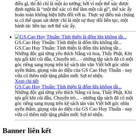
điều gì, thì đó chỉ là một ảo tưởng; bởi vì một thể xác được
định nghĩa là “một thể xác có thể làm một cái gì”, thể xác ấy
hoàn toàn không hiện hữu đối với ta. Thực sự điều mà chúng
ta có thể quan sát được chỉ là một sự thay đổi liên tục, một
hành tác liên tục nơi thể xác ấy.
GS.Cao Huy Thuần: Tính thiện là đốm lửa không tắt...
GS.Cao Huy Thuần: Tính thiện là đốm lửa không tắt...
Những độc giả từng yêu thích Nắng và hoa, Thấy Phật, Khi
tựa gối khi cúi đầu, Chuyện trò... - những tập sách đã có một
góc riêng sang trọng trên kệ sách tản văn Việt bởi góc nhìn
uyên thâm, giọng văn ảo diệu của GS Cao Huy Thuần - nay
vừa có thêm một tặng phẩm mới: Sợi tơ nhện.
Xem chi tiết
GS.Cao Huy Thuần: Tính thiện là đốm lửa không tắt...
Những độc giả từng yêu thích Nắng và hoa, Thấy Phật, Khi
tựa gối khi cúi đầu, Chuyện trò... - những tập sách đã có một
góc riêng sang trọng trên kệ sách tản văn Việt bởi góc nhìn
uyên thâm, giọng văn ảo diệu của GS Cao Huy Thuần - nay
vừa có thêm một tặng phẩm mới: Sợi tơ nhện.
Banner liên kết