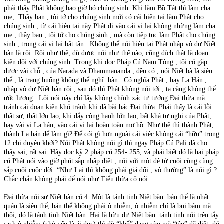
phải thấy Phật không bao giờ bỏ chúng sinh. Khi làm Bồ Tát thì làm cha
mẹ,. Thầy bạn , tôi tớ cho chúng sinh mới có cái hiện tại làm Phật cho
chúng sinh , từ cái hiện tại này Phật đi vào cái vị lai không những làm cha
mẹ , thầy bạn , tôi tớ cho chúng sinh , mà còn tiếp tục làm Phật cho chúng
sinh , trong cái vị lai bất tận . Không thể nói hiện tại Phật nhập vô dư Niết
bàn là rồi. Rồi như thế, dù được nói như thế nào, cũng đích thật là đoạn
kiến đối với chúng sinh. Trong khi đọc Pháp Cú Nam Tông , tôi có gặp
được vài chỗ , của Narada và Dhammananda , đều có , nói Niết bà là siêu
thể , là trạng huống không thể nghĩ bàn . Có nghĩa Phật , hay La Hán ,
nhập vô dư Niết bàn rồi , sau đó thì Phật không nói tới , ta càng không thể
ước lượng . Lối nói này chỉ lấy không chính xác tư tưởng Đại thừa mà
tránh cái đoạn kiến khó tránh khi đã bài bác Đại thừa. Phải thấy là cái lỗi
thật sự, thật lớn lao, khi đẩy công hạnh lớn lao, bất khả tư nghị của Phật,
hay vài vị La hán, vào cái vị lai hoàn toàn mơ hồ. Như thế thì thành Phật,
thành La hán để làm gì? Để cói gì hơn ngoài cái việc không cái “hữu” trong
12 chi duyên khởi? Nói Phật không nói gì thì ngay Pháp Cú Pali đã cho
thấy sai, rất sai. Hãy đọc kỹ 2 pháp cú 254- 255, và phải biết đó là hai pháp
cú Phật nói vào giờ phút sắp nhập diệt , nói với một đệ tử cuối cùng cũng
sắp cuối cuộc đời. “Như Lai thì không phải giả dối , vô thường” là nói gì ?
Chắc chắn không phải để nói như Tiểu thừa cố nói.
Đại thừa nói sự Niết bàn có 4. Một là tánh tịnh Niết bàn: bản thể là nhất
quán là siêu thể; bản thể không phải ô nhiễm, ô nhiễm chỉ là bụi bám mà
thôi, đó là tánh tịnh Niết bàn. Hai là hữu dư Niết bàn: tánh tịnh nói trên tẩy