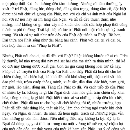
một pháp thôi. Có lúc thường đến tầm thường. Nhưng cái tầm thường ấy
xuất từ trí Phật, đúng lúc, đúng chỗ, đúng tâm trạng, đúng tầm cỡ, đặc biệt
được nói với chữ và giọng của Phật, nơi với cử chỉ và ánh mắt của Ngài lại
nói với sự nói hay sự im lặng của Ngài, và tất cả đều thuần thục, nhẹ
nhàng, như không có gì, như vậy mà khiến cho một câu hợp pháp thôi cũng
thành ra phi thường. Trái lại thế, có lúc trí Phật nói một cách cực kỳ tranh
trọng. Và tất cả sự nói như trên đây của Phật dệt thành ra Pháp. Rõ hơn,
Đại thừa nói Phật sống như đại bàng hai cánh. Phật với đại trí và đại bi,
hòa hợp thành ra cái “Pháp là Phật”.
Nhưng Phật nói cho ai, ai đã đến với Phật? Phật không khước từ ai cả. Trên
lý thuyết, kẻ nào trong đời này mà sát hại cha mẹ sinh ra thân mình, thì kẻ
đó đời này không được xuất gia. Còn tại gia cũng không loại trừ kẻ này.
Pháp cú và truyện tích của Pháp Cú Pali cho thấy Phật đã hóa độ cho kẻ
chiến thắng, kẻ chiến bại, kẻ khổ đến nỗi khó sống nổi, thậm chí sát thủ,
đao phủ thủ, trộm cướp thông minh, xuất sắc, đần độn đặc biệt, nam giới,
nữ giới, lão niên, đồng ấu. Tăng của Phật có đủ. Và cách tiếp độ của Phật
dĩ nhiên kỳ lạ. Không lạ gì khi Ngài đích thân hòa giải trận chiến sắp khai
hỏa, cũng không lạ gì khi Phật biết trước ai và những ai sắp đến lúc chết,
chết thảm. Phật đã tạo ra cho họ cái chết không tồi tệ, nhiều trường hợp
Phật đã đến thật đúng lúc, thật sát lúc, làm cho chứng ngộ trước khi chết
ngay. Và Ngài, dĩ nhiên, đã nhận đủ hoài nghi, trách cứ .Nhưng Ngài vẫn
làm những gì còn làm được. Nên những điều này không lạ kỳ. Kỳ lạ là
Ngài đã dùng ngay cá tính tự trọng của một vương tử mê vợ, sự chậm lụt
của một đần độn, sự thất vọng của một kẻ ham gần Phật , sự ỷ có công với