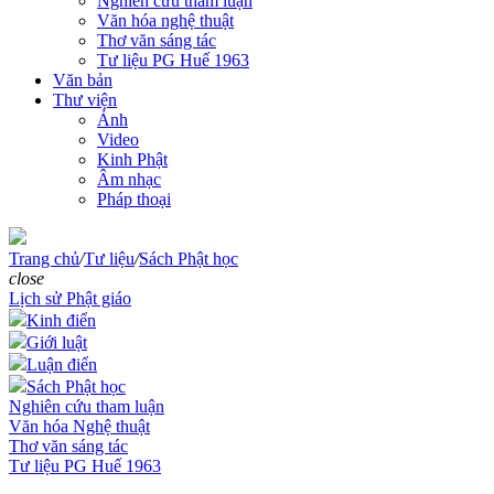
Nghiên cứu tham luận
Văn hóa nghệ thuật
Thơ văn sáng tác
Tư liệu PG Huế 1963
Văn bản
Thư viện
Ảnh
Video
Kinh Phật
Âm nhạc
Pháp thoại
Trang chủ
/
Tư liệu
/
Sách Phật học
close
Lịch sử Phật giáo
Kinh điển
Giới luật
Luận điển
Sách Phật học
Nghiên cứu tham luận
Văn hóa Nghệ thuật
Thơ văn sáng tác
Tư liệu PG Huế 1963