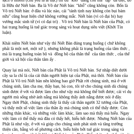
sạch ô nhiễm (chủ yếu là ái dục) thì dù “khổ” đang còn mà “tập” đã diệt, đó
là Hữu dư Niết bàn. Ba là Vô dư Niết bàn: “khổ” cũng không còn. Bốn là
Vô trú Niết bàn: ở đâu và lúc nào, cái “tánh tịnh nay không còn bụi bám
nữa” cũng hoạt hiện chứ không vướng mắc. Niết bàn (vì có đại bi) hay
vướng mắc sinh tử (vì có đại trí) . Vô trú Niết bàn là Niết bàn của Phật, có
hai trạng huống là tuệ giác trong sáng và hoạt dụng siêu việt (Khởi Tín
luận).
Khái niệm Niết bàn như vậy thì Niết Bàn đúng trạng huống ( chứ không
phải là một nơi, một xứ ), nhưng không phải là trạng huống của tâm thức ,
mà là trạng huống toàn bộ và đồng bộ của thân thể của tâm thức , của thế
giới và xã hội của thân tâm ấy .
Quay lại mà nói, Niết bàn của Phật là Vô trú Niết bàn. Sự nhập diệt dưới
cây sa la chỉ là của cái thân người hiện tại của Phật, mà thôi. Niết bàn của
Phật là Vô trú Niết bàn nên không bao giờ Phật rời chúng sinh, mà ở với
chúng sinh, làm cha mẹ, thầy bạn, bà con, tôi tớ cho chúng sinh dù chúng
sinh được ở với và được làm cho như vậy mà không thể biết được; cái ví dụ
người mù sống nhờ ánh nắng mà không thấy ánh nắng được nói ở đây.
Ngay thời Phật, chúng sinh thấy là thấy cái thân người 32 tướng của Phật,
và thấy một số việc làm của thân ấy mà chúng sinh có thể thấy được. Còn
những thân khác, và những việc làm khác, làm sao mà thấy mà hiểu. Ngay
việc làm có thể thấy mà đâu có thấy hết, hiểu hết được. Nhưng Niết bàn của
Phật là như vậy, ở với và giúp cho chúng sinh phát sinh và tăng trưởng
thiện căn, bằng vô số phương cách, biểu hiện bởi tuệ giác trong sáng và