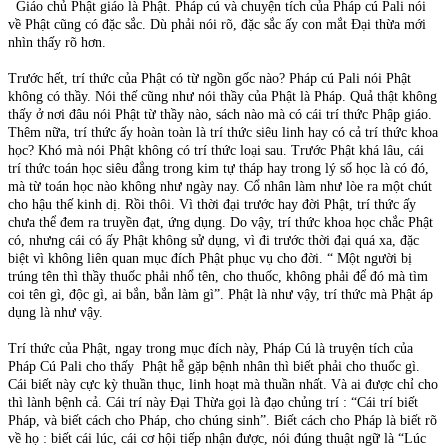
Giáo chủ Phật giáo là Phật. Pháp cú và chuyện tích của Pháp cú Pali nói
về Phật cũng có đặc sắc. Dù phải nói rõ, đặc sắc ấy con mắt Đại thừa mới
nhìn thấy rõ hơn.
Trước hết, trí thức của Phật có từ ngồn gốc nào? Pháp cú Pali nói Phật
không có thầy. Nói thế cũng như nói thầy của Phật là Pháp. Quả thật không
thấy ở nơi đâu nói Phật từ thầy nào, sách nào mà có cái trí thức Phập giáo.
Thêm nữa, trí thức ấy hoàn toàn là trí thức siêu linh hay có cả trí thức khoa
học? Khó mà nói Phật không có trí thức loại sau. Trước Phật khá lâu, cái
trí thức toán học siêu đẳng trong kim tự tháp hay trong lý số học là có đó,
mà từ toán học nào không như ngày nay. Cổ nhân làm như lòe ra một chút
cho hậu thế kinh dị. Rồi thôi. Vì thời đại trước hay đời Phật, trí thức ấy
chưa thể đem ra truyền đạt, ứng dụng. Do vậy, trí thức khoa học chắc Phật
có, nhưng cái có ấy Phật không sử dụng, vì đi trước thời đại quá xa, đặc
biệt vì không liên quan mục đích Phật phục vụ cho đời. “ Một người bị
trúng tên thì thầy thuốc phải nhổ tên, cho thuốc, không phải để đó mà tìm
coi tên gì, độc gì, ai bắn, bắn làm gì”. Phật là như vậy, trí thức mà Phật áp
dụng là như vậy.
Trí thức của Phật, ngay trong mục đích này, Pháp Cú là truyện tích của
Pháp Cú Pali cho thấy Phật hễ gặp bệnh nhân thì biết phải cho thuốc gì.
Cái biết này cực kỳ thuần thục, linh hoạt mà thuần nhất. Và ai được chỉ cho
thì lành bệnh cả. Cái trí này Đại Thừa gọi là đạo chủng trí : “Cái trí biết
Pháp, và biết cách cho Pháp, cho chúng sinh”. Biết cách cho Pháp là biết rõ
về họ : biết cái lúc, cái cơ hội tiếp nhận được, nói đúng thuật ngữ là “Lúc