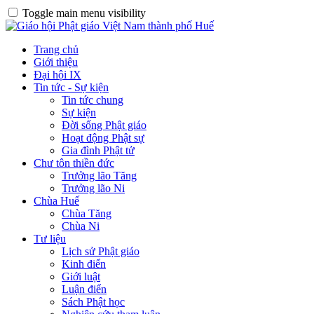
Toggle main menu visibility
Trang chủ
Giới thiệu
Đại hội IX
Tin tức - Sự kiện
Tin tức chung
Sự kiện
Đời sống Phật giáo
Hoạt động Phật sự
Gia đình Phật tử
Chư tôn thiền đức
Trưởng lão Tăng
Trưởng lão Ni
Chùa Huế
Chùa Tăng
Chùa Ni
Tư liệu
Lịch sử Phật giáo
Kinh điển
Giới luật
Luận điển
Sách Phật học