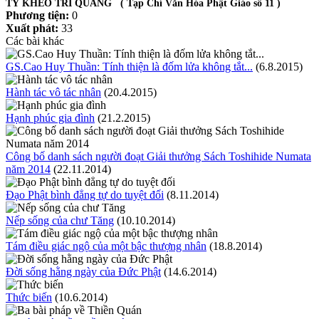
TỲ KHEO TRÍ QUANG ( Tạp Chí Văn Hóa Phật Giáo số 11 )
Phương tiện:
0
Xuất phát:
33
Các bài khác
GS.Cao Huy Thuần: Tính thiện là đốm lửa không tắt...
(6.8.2015)
Hành tác vô tác nhân
(20.4.2015)
Hạnh phúc gia đình
(21.2.2015)
Công bố danh sách người đoạt Giải thưởng Sách Toshihide Numata
năm 2014
(22.11.2014)
Ðạo Phật bình đẳng tự do tuyệt đối
(8.11.2014)
Nếp sống của chư Tăng
(10.10.2014)
Tám điều giác ngộ của một bậc thượng nhân
(18.8.2014)
Ðời sống hằng ngày của Ðức Phật
(14.6.2014)
Thức biến
(10.6.2014)