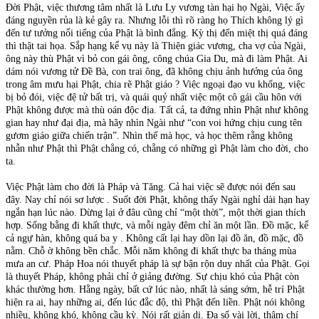
Đời Phật, việc thương tâm nhất là Lưu Ly vương tàn hại họ Ngài, Việc ấy
đáng nguyền rủa là kẻ gây ra. Nhưng lỗi thì rõ ràng họ Thích không lý gì
đến tư tưởng nổi tiếng của Phật là bình đẳng. Kỳ thị đến miệt thị quá đáng
thì thật tai họa. Sắp hạng kể vụ này là Thiện giác vương, cha vợ của Ngài,
ông này thù Phật vì bỏ con gái ông, công chúa Gia Du, mà đi làm Phật. Ai
dám nói vương tử Đề Bà, con trai ông, đã không chịu ảnh hưởng của ông
trong âm mưu hại Phật, chia rẽ Phật giáo ? Việc ngoại đạo vu khống, việc
bị bỏ đói, việc đệ tử bất trị, và quái quỷ nhất việc một cô gái cầu hôn với
Phật không được mà thù oán độc địa. Tất cả, ta đứng nhìn Phật như không
gian hay như đại địa, mà hãy nhìn Ngài như “con voi hứng chịu cung tên
gươm giáo giữa chiến trận”. Nhìn thế mà học, và học thêm rằng không
nhẫn như Phật thì Phật chẳng có, chẵng có những gì Phật làm cho đời, cho
ta.
Việc Phật làm cho đời là Pháp và Tăng. Cả hai việc sẽ được nói đến sau
đây. Nay chỉ nói sơ lược . Suốt đời Phật, không thấy Ngài nghỉ dài hạn hay
ngắn hạn lúc nào. Dừng lại ở đâu cũng chỉ “một thời”, một thời gian thích
hợp. Sống bằng đi khất thực, và mỗi ngày đêm chỉ ăn một lần. Đồ mặc, kể
cả ngự hàn, không quá ba y . Không cất lại hay dồn lại đồ ăn, đồ mặc, đồ
nằm. Chỗ ờ không bền chắc. Mỗi năm không đi khất thực ba tháng mùa
mưa an cư. Pháp Hoa nói thuyết pháp là sự bận rộn duy nhất của Phật. Gọi
là thuyết Pháp, không phải chỉ ở giảng đường. Sự chịu khó của Phật còn
khác thường hơn. Hằng ngày, bất cứ lúc nào, nhất là sáng sớm, hễ trí Phật
hiện ra ai, hay những ai, đến lúc đắc độ, thì Phật đến liền. Phật nói không
nhiều, không khó, không cầu kỳ. Nói rất giản dị. Đa số vài lời, thậm chí