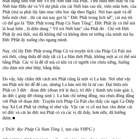
hoạt dụng siêu việt bởi Vô trú Niết bàn của Phật, Tiểu thừa nên thấy từ cái
Niết bàn Hữu dư và Vô dư phải còn cái Niết bàn cao tột, viên mãn hơn, của
Phật (mà ta phải lấy làm mục tiêu học tập theo Ngài). Nói bao quát và dễ
hiểu một chút , thì cái mà nay gọi là “ Đức Phật trong lịch sử”, cái mà tôi
có thể gọi là “Đức Phật trong Pháp Cú Nam Tông”, Đức Phật ấy có thể nói
là hoạt hiện , là diệu dụng “ Vô trú Niết bàn” của Phật đó . Chỉ với Đức
Phật ấy mà thôi, mà đã không thể và không đem tư tưởng của mình mà hạ
Đức PHật ấy xuống cho ngang mình.
Nay, chỉ lấy Đức Phật trong Pháp Cú và truyện tích của Pháp Cú Pali mà
nói thôi, cũng thừa để thấy tất cả La Hán thời Phật, không một ai có thể nói
bằng Phật. Các vị là đệ tử mà có khi và có người còn chưa xứng, huống
cho dám nói như thầy, bằng thầy.
Do vậy, hãy chấm dứt cách nói Phật cũng là một vị La hán. Nói như vậy
mà Phật nói thì để đề cao, nhưng La hán nói thì là tự cao. Đại thừa nói
Phật có 3 đức : đoạn đức (đoạn trừ ái dục), trí đức ( thành tựu toàn giác ),
ân đức ( giúp đỡ chúng sinh ). La hán chỉ tương đồng, mà chưa đồng đẳng
với Phật về đoạn đức. Truyện tích Pháp Cú Pali cho thấy các ngài Ca Diếp
hay Xá Lợi Phất tự chứng tỏ như vậy. Vậy các vị cố mà học cho được cái
trí đức và cái ân đức mà Phật có và các vị đã thấy, hơn nữa, đã hưởng
được.■
( Trích: đọc Pháp Cú Nam Tông 1, tựa của VHPG )