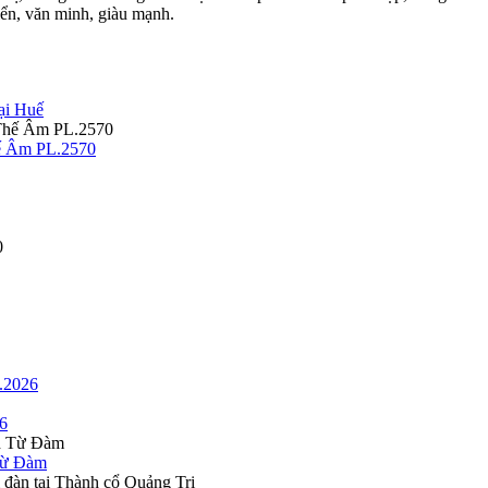
iển, văn minh, giàu mạnh.
ại Huế
hế Âm PL.2570
.2026
26
 Từ Đàm