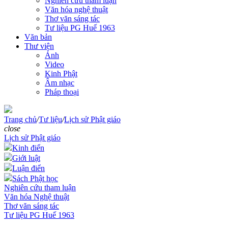
Nghiên cứu tham luận
Văn hóa nghệ thuật
Thơ văn sáng tác
Tư liệu PG Huế 1963
Văn bản
Thư viện
Ảnh
Video
Kinh Phật
Âm nhạc
Pháp thoại
Trang chủ
/
Tư liệu
/
Lịch sử Phật giáo
close
Lịch sử Phật giáo
Kinh điển
Giới luật
Luận điển
Sách Phật học
Nghiên cứu tham luận
Văn hóa Nghệ thuật
Thơ văn sáng tác
Tư liệu PG Huế 1963