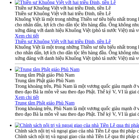
Thiền sư Khuông Việt với hai triều Đinh, tiền Lê
Thiền sư Khuông Việt với hai triều Đinh, tiền Lê
Khuông Việt là một trong những Thiền sư tiêu biểu nhất trong
cho nhân dân, lợi ích cho dân tộc lên hàng đầu. Ông không như
xứng đáng với danh hiệu Khuông Việt (phò tá nước Việt) mà vu
Xem chi tiết
Thiền sư Khuông Việt với hai triều Đinh, tiền Lê
Khuông Việt là một trong những Thiền sư tiêu biểu nhất trong
cho nhân dân, lợi ích cho dân tộc lên hàng đầu. Ông không như
xứng đáng với danh hiệu Khuông Việt (phò tá nước Việt) mà vu
Trung tâm Phật giáo Phù Nam
Trung tâm Phật giáo Phù Nam
Trong khoảng trên, Phù Nam là một vương quốc giàu mạnh ở v
theo đạo Bà la môn về sau theo đạo Phật. Thế kỷ V, VI là giai
Xem chi tiết
Trung tâm Phật giáo Phù Nam
Trong khoảng trên, Phù Nam là một vương quốc giàu mạnh ở v
theo đạo Bà la môn về sau theo đạo Phật. Thế kỷ V, VI là giai
Chính sách nội trị và ngoại giao của nhà Tiền Lê qua thi pháp
Chính sách nội trị và ngoại giao của nhà Tiền Lê qua thi pháp