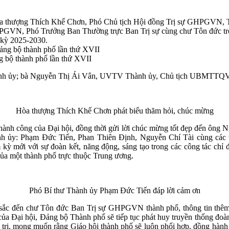
 thượng Thích Khế Chơn, Phó Chủ tịch Hội đồng Trị sự GHPGVN, Tr
PGVN, Phó Trưởng Ban Thường trực Ban Trị sự cùng chư Tôn đức tro
 kỳ 2025-2030.
 bộ thành phố lần thứ XVII
hành ủy; bà Nguyễn Thị Ái Vân, UVTV Thành ủy, Chủ tịch UBMTTQVN 
Hòa thượng Thích Khế Chơn phát biểu thăm hỏi, chúc mừng
ành công của Đại hội, đồng thời gửi lời chúc mừng tốt đẹp đến ông 
nh ủy: Phạm Đức Tiến, Phan Thiên Định, Nguyễn Chí Tài cùng các 
mới với sự đoàn kết, năng động, sáng tạo trong các công tác chỉ đạ
của một thành phố trực thuộc Trung ương.
Phó Bí thư Thành ủy Phạm Đức Tiến đáp lời cảm ơn
sắc đến chư Tôn đức Ban Trị sự GHPGVN thành phố, thông tin thêm 
a Đại hội, Đảng bộ Thành phố sẽ tiếp tục phát huy truyền thống đoàn k
h trị, mong muốn rằng Giáo hội thành phố sẽ luôn phối hợp, đồng hành