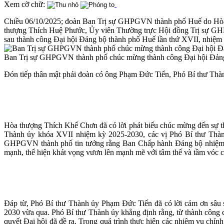
Xem cỡ chữ:
Chiều 06/10/2025; đoàn Ban Trị sự GHPGVN thành phố Huế do Hòa
thượng Thích Huệ Phước, Ủy viên Thường trực Hội đồng Trị sự GH
sau thành công Đại hội Đảng bộ thành phố Huế lần thứ XVII, nhiệm
Ban Trị sự GHPGVN thành phố chúc mừng thành công Đại hội Đảng
Đón tiếp thân mật phái đoàn có ông Phạm Đức Tiến, Phó Bí thư T
Hòa thượng Thích Khế Chơn đã có lời phát biểu chúc mừng đến sự th
Thành ủy khóa XVII nhiệm kỳ 2025-2030, các vị Phó Bí thư Thà
GHPGVN thành phố tin tưởng rằng Ban Chấp hành Đảng bộ nhiệm kỳ 
mạnh, thể hiện khát vọng vươn lên mạnh mẽ với tâm thế và tầm vóc 
Đáp từ, Phó Bí thư Thành ủy Phạm Đức Tiến đã có lời cảm ơn sâu 
2030 vừa qua. Phó Bí thư Thành ủy khẳng định rằng, từ thành công củ
quyết Đại hội đã đề ra. Trong quá trình thực hiện các nhiệm vụ chín