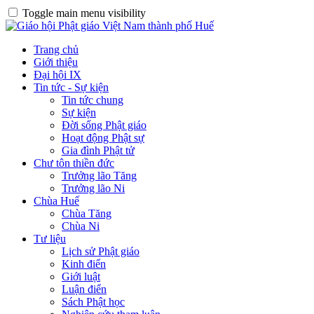
Toggle main menu visibility
Trang chủ
Giới thiệu
Đại hội IX
Tin tức - Sự kiện
Tin tức chung
Sự kiện
Đời sống Phật giáo
Hoạt động Phật sự
Gia đình Phật tử
Chư tôn thiền đức
Trưởng lão Tăng
Trưởng lão Ni
Chùa Huế
Chùa Tăng
Chùa Ni
Tư liệu
Lịch sử Phật giáo
Kinh điển
Giới luật
Luận điển
Sách Phật học