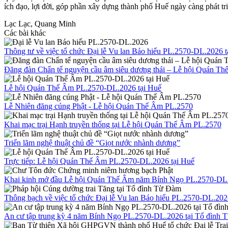
ích đạo, lợi đời, góp phần xây dựng thành phố Huế ngày càng phát tr
Lạc Lạc, Quang Minh
Các bài khác
Thông tư về việc tổ chức Đại lễ Vu lan Báo hiếu PL.2570-DL.2026 t
Đăng đàn Chẩn tế nguyện cầu âm siêu dương thái – Lễ hội Quán T
Lễ hội Quán Thế Âm PL.2570-DL.2026 tại Huế
Lễ Nhiên đăng cúng Phật - Lễ hội Quán Thế Âm PL.2570
Khai mạc trại Hạnh truyền thống tại Lễ hội Quán Thế Âm PL.2570
Triển lãm nghệ thuật chủ đề “Giọt nước nhành dương”
Trực tiếp: Lễ hội Quán Thế Âm PL.2570-DL.2026 tại Huế
Khai kinh mở đầu Lễ hội Quán Thế Âm năm Bính Ngọ PL.2570-DL
Thông bạch về việc tổ chức Đại lễ Vu lan Báo hiếu PL.2570-DL.20
An cư tập trung kỳ 4 năm Bính Ngọ PL.2570-DL.2026 tại Tổ đình