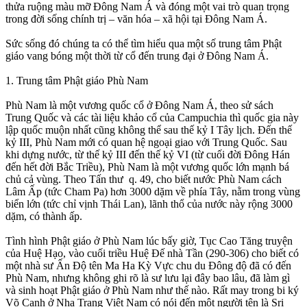
thửa ruộng màu mỡ Đông Nam Á và đóng một vai trò quan trọng
trong đời sống chính trị – văn hóa – xã hội tại Đông Nam Á.
Sức sống đó chúng ta có thể tìm hiểu qua một số trung tâm Phật
giáo vang bóng một thời từ cổ đến trung đại ở Đông Nam Á.
1. Trung tâm Phật giáo Phù Nam
Phù Nam là một vương quốc cổ ở Đông Nam Á, theo sử sách
Trung Quốc và các tài liệu khảo cổ của Campuchia thì quốc gia này
lập quốc muộn nhất cũng không thể sau thế kỷ I Tây lịch. Đến thế
kỷ III, Phù Nam mới có quan hệ ngoại giao với Trung Quốc. Sau
khi dựng nước, từ thế kỷ III đến thế kỷ VI (từ cuối đời Đông Hán
đến hết đời Bắc Triều), Phù Nam là một vương quốc lớn mạnh bá
chủ cả vùng. Theo Tấn thư q. 49, cho biết nước Phù Nam cách
Lâm Ấp (tức Cham Pa) hơn 3000 dặm về phía Tây, nằm trong vùng
biển lớn (tức chỉ vịnh Thái Lan), lãnh thổ của nước này rộng 3000
dặm, có thành ấp.
Tình hình Phật giáo ở Phù Nam lúc bấy giờ, Tục Cao Tăng truyện
của Huệ Hạo, vào cuối triều Huệ Đế nhà Tần (290-306) cho biết có
một nhà sư Ấn Độ tên Ma Ha Kỳ Vực chu du Đông độ đã có đến
Phù Nam, nhưng không ghi rõ là sư lưu lại đây bao lâu, đã làm gì
và sinh hoạt Phật giáo ở Phù Nam như thế nào. Rất may trong bi ký
Võ Cạnh ở Nha Trang Việt Nam có nói đến một người tên là Sri