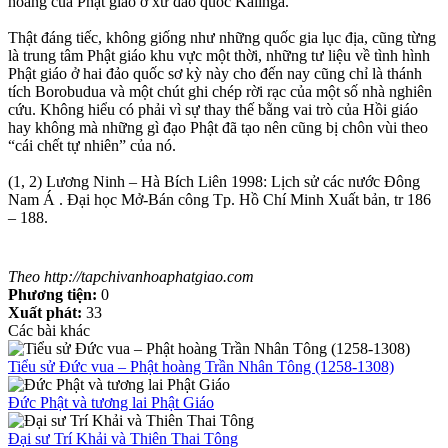
hoàng của Phật giáo ở xứ đảo quốc Kalinga.
Thật đáng tiếc, không giống như những quốc gia lục địa, cũng từng
là trung tâm Phật giáo khu vực một thời, những tư liệu về tình hình
Phật giáo ở hai đảo quốc sơ kỳ này cho đến nay cũng chỉ là thánh
tích Borobudua và một chút ghi chép rời rạc của một số nhà nghiên
cứu. Không hiểu có phải vì sự thay thế bằng vai trò của Hồi giáo
hay không mà những gì đạo Phật đã tạo nên cũng bị chôn vùi theo
“cái chết tự nhiên” của nó.
(1, 2) Lương Ninh – Hà Bích Liên 1998: Lịch sử các nước Đông
Nam Á . Đại học Mở-Bán công Tp. Hồ Chí Minh Xuất bản, tr 186
– 188.
Theo http://tapchivanhoaphatgiao.com
Phương tiện:
0
Xuất phát:
33
Các bài khác
Tiểu sử Đức vua – Phật hoàng Trần Nhân Tông (1258-1308)
Đức Phật và tương lai Phật Giáo
Đại sư Trí Khải và Thiên Thai Tông