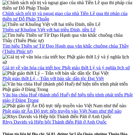
Chính sách nội trị và ngoại giao của nhà Tiền Lê qua thi pháp của
thiền sư Đỗ Pháp Thuận
Thiền sư Khuông Việt với hai triều Đinh, tiền Lê
Tìm hiểu Thiền sư Từ Đạo Hạnh qua văn khắc chuông chùa Thầy
(Thiên Phúc tự)
Giá trị về văn hóa của triết học Phật giáo thời Lý và ý nghĩa lịch sử
Phật giáo thời Lý – Trần với bản sắc dân tộc Đại Việt
Văn bia chùa Huế (thành phố Huế) thể hiện tiến trình phát triển Phật
giáo ở Đàng Trong
Phật giáo từ Ấn Độ trực tiếp truyền vào Việt Nam như thế nào
Rhys Davids và Hiệp hội Thánh điển Pàli ở Anh Quốc
Thông tin liên hệ
Địa chỉ: Số 01, đường Sư Liễu Quán, phường Thuận Hóa,