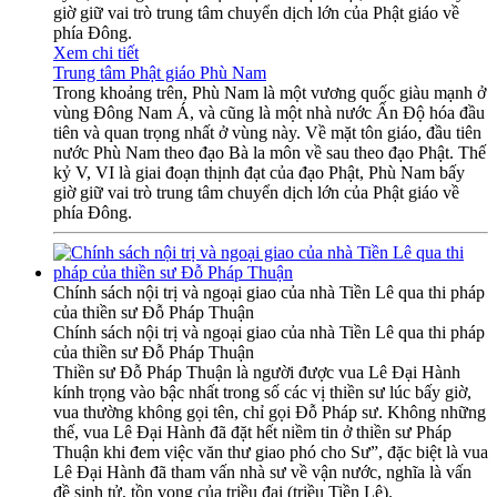
giờ giữ vai trò trung tâm chuyển dịch lớn của Phật giáo về
phía Đông.
Xem chi tiết
Trung tâm Phật giáo Phù Nam
Trong khoảng trên, Phù Nam là một vương quốc giàu mạnh ở
vùng Đông Nam Á, và cũng là một nhà nước Ấn Độ hóa đầu
tiên và quan trọng nhất ở vùng này. Về mặt tôn giáo, đầu tiên
nước Phù Nam theo đạo Bà la môn về sau theo đạo Phật. Thế
kỷ V, VI là giai đoạn thịnh đạt của đạo Phật, Phù Nam bấy
giờ giữ vai trò trung tâm chuyển dịch lớn của Phật giáo về
phía Đông.
Chính sách nội trị và ngoại giao của nhà Tiền Lê qua thi pháp
của thiền sư Đỗ Pháp Thuận
Chính sách nội trị và ngoại giao của nhà Tiền Lê qua thi pháp
của thiền sư Đỗ Pháp Thuận
Thiền sư Đỗ Pháp Thuận là người được vua Lê Đại Hành
kính trọng vào bậc nhất trong số các vị thiền sư lúc bấy giờ,
vua thường không gọi tên, chỉ gọi Đỗ Pháp sư. Không những
thế, vua Lê Đại Hành đã đặt hết niềm tin ở thiền sư Pháp
Thuận khi đem việc văn thư giao phó cho Sư”, đặc biệt là vua
Lê Đại Hành đã tham vấn nhà sư về vận nước, nghĩa là vấn
đề sinh tử, tồn vong của triều đại (triều Tiền Lê).