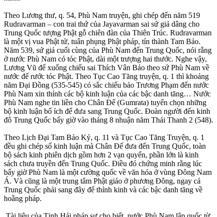
Theo Lương thư, q. 54, Phù Nam truyện, ghi chép đến năm 519
Rudravarman – con trai thứ của Jayavarman sai sứ giả dâng cho
Trung Quốc tượng Phật gỗ chiên đàn của Thiên Trúc. Rudravarman
là một vị vua Phật tử, tuân phụng Phật pháp, tín thành Tam Bảo.
Năm 539, sứ giả cuối cùng của Phù Nam đến Trung Quốc, nói rằng
ở nước Phù Nam có tóc Phật, dài một trượng hai thước. Nghe vậy,
Lương Vũ đế xuống chiếu sai Thích Vân Bảo theo sứ Phù Nam về
nước để rước tóc Phật. Theo Tục Cao Tăng truyện, q. 1 thì khoảng
năm Đại Đồng (535-545) có sắc chiếu bảo Trương Phạm đến nước
Phù Nam xin thỉnh các bộ kinh luận của các bậc danh tăng… Nước
Phù Nam nghe tin liền cho Chân Đế (Gumrata) tuyển chọn những
bộ kinh luận bổ ích để đưa sang Trung Quốc. Đoàn người đến kinh
đô Trung Quốc bấy giờ vào tháng 8 nhuận năm Thái Thanh 2 (548).
Theo Lịch Đại Tam Bảo Kỷ, q. 11 và Tục Cao Tăng Truyện, q. 1
đều ghi chép số kinh luận mà Chân Đế đưa đến Trung Quốc, toàn
bộ sách kinh phiên dịch gồm hơn 2 vạn quyển, phần lớn là kinh
sách chưa truyền đến Trung Quốc. Điều đó chứng minh rằng lúc
bấy giờ Phù Nam là một cường quốc về văn hóa ở vùng Đông Nam
Á. Và cũng là một trung tâm Phật giáo ở phương Đông, ngay cả
Trung Quốc phải sang đây để thỉnh kinh và các bậc danh tăng về
hoằng pháp.
Tài liệu của Tịnh Hải pháp sư cho biết, nước Phù Nam lập quốc từ