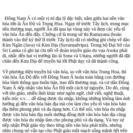
Đông Nam Á có một vị trí địa lý đặc biệt, nằm giữa hai nền văn
hóa lớn là Ấn Độ và Trung Hoa. Ngay từ trước Tây lịch, trong mục
tiêu thương mại, người Ấn đã qua lại vùng này và đem các yếu tố
văn hóa Ấn đến đây. Chứng cứ là trong sử thi Ramayana (hoàn
thành vào thế kỷ thứ II trước Tây lịch) đã có những ghi chép về đảo
Kim Ngân (Java) và Kim Địa (Suvarnadvipa). Trong bộ Đại Sử của
Sri Lanka có ghi lại chi tiết về đoàn truyền giáo do vua Asoka phái
đi, nhắc đến hai vị trưởng lão là Sona và Uttara, những người đã đặt
chân đến Kim Địa để truyền bá lời Phật dạy và đã thành công.
Về phương diện truyền bá văn hóa, so với văn hóa Trung Hoa, thì
văn hóa Ấn Độ đến với Đông Nam Á hoàn toàn bằng con đường
hòa bình thông qua buôn bán, trao đổi thương mại, và cư dân Đông
Nam Á tiếp nhận văn hóa Ấn Độ một cách tự nguyện. Do đó, cùng
với tôn giáo, nhiều lĩnh khác như ngôn ngữ, chữ viết, nghệ thuật,
kiến trúc v.v… dễ dàng được du nhập, không những không làm ảnh
hưởng gì đến văn hóa bản địa mà còn làm cho yếu tố văn hóa bản
địa thêm phong phú và đa dạng hơn. Có thể nói, văn hóa du nhập
được văn hóa bản địa nuôi dưỡng đồng thời văn hóa bản địa cũng
được văn hóa du nhập làm cho phong phú và đa dạng. Và tuy sự
tiếp nhận Phật giáo tùy theo từng nền văn hóa phát triển, nhưng
nhìn chung nó vẫn tạo cho Phật giáo một mạch sống mãnh liệt trên