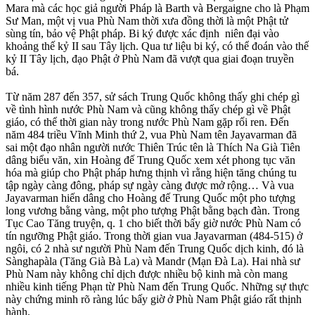
Mara mà các học giả người Pháp là Barth và Bergaigne cho là Phạm
Sư Man, một vị vua Phù Nam thời xưa đồng thời là một Phật tử
sùng tín, bảo vệ Phật pháp. Bi ký được xác định niên đại vào
khoảng thế kỷ II sau Tây lịch. Qua tư liệu bi ký, có thể đoán vào thế
kỷ II Tây lịch, đạo Phật ở Phù Nam đã vượt qua giai đoạn truyền
bá.
Từ năm 287 đến 357, sử sách Trung Quốc không thấy ghi chép gì
về tình hình nước Phù Nam và cũng không thấy chép gì về Phật
giáo, có thể thời gian này trong nước Phù Nam gặp rối ren. Đến
năm 484 triều Vĩnh Minh thứ 2, vua Phù Nam tên Jayavarman đã
sai một đạo nhân người nước Thiên Trúc tên là Thích Na Già Tiên
dâng biểu văn, xin Hoàng đế Trung Quốc xem xét phong tục văn
hóa mà giúp cho Phật pháp hưng thịnh vì rằng hiện tăng chúng tu
tập ngày càng đông, pháp sự ngày càng được mở rộng… Và vua
Jayavarman hiến dâng cho Hoàng đế Trung Quốc một pho tượng
long vương bằng vàng, một pho tượng Phật bằng bạch đàn. Trong
Tục Cao Tăng truyện, q. 1 cho biết thời bấy giờ nước Phù Nam có
tín ngưỡng Phật giáo. Trong thời gian vua Jayavarman (484-515) ở
ngôi, có 2 nhà sư người Phù Nam đến Trung Quốc dịch kinh, đó là
Sànghapàla (Tăng Già Bà La) và Mandr (Mạn Đà La). Hai nhà sư
Phù Nam này không chỉ dịch được nhiều bộ kinh mà còn mang
nhiều kinh tiếng Phạn từ Phù Nam đến Trung Quốc. Những sự thực
này chứng minh rõ ràng lúc bấy giờ ở Phù Nam Phật giáo rất thịnh
hành.