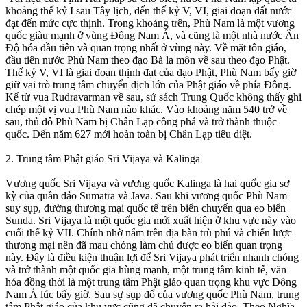
khoảng thế kỷ I sau Tây lịch, đến thế kỷ V, VI, giai đoạn đất nước
đạt đến mức cực thịnh. Trong khoảng trên, Phù Nam là một vương
quốc giàu mạnh ở vùng Đông Nam Á, và cũng là một nhà nước Ấn
Độ hóa đầu tiên và quan trọng nhất ở vùng này. Về mặt tôn giáo,
đầu tiên nước Phù Nam theo đạo Bà la môn về sau theo đạo Phật.
Thế kỷ V, VI là giai đoạn thịnh đạt của đạo Phật, Phù Nam bấy giờ
giữ vai trò trung tâm chuyển dịch lớn của Phật giáo về phía Đông.
Kể từ vua Rudravarman về sau, sử sách Trung Quốc không thấy ghi
chép một vị vua Phù Nam nào khác. Vào khoảng năm 540 trở về
sau, thủ đô Phù Nam bị Chân Lạp công phá và trở thành thuộc
quốc. Đến năm 627 mới hoàn toàn bị Chân Lạp tiêu diệt.
2. Trung tâm Phật giáo Sri Vijaya và Kalinga
Vương quốc Sri Vijaya và vương quốc Kalinga là hai quốc gia sơ
kỳ của quần đảo Sumatra và Java. Sau khi vương quốc Phù Nam
suy sụp, đường thương mại quốc tế trên biển chuyển qua eo biển
Sunda. Sri Vijaya là một quốc gia mới xuất hiện ở khu vực này vào
cuối thế kỷ VII. Chính nhờ nằm trên địa bàn trù phú và chiến lược
thương mại nên đã mau chóng làm chủ được eo biển quan trọng
này. Đây là điều kiện thuận lợi để Sri Vijaya phát triển nhanh chóng
và trở thành một quốc gia hùng mạnh, một trung tâm kinh tế, văn
hóa đồng thời là một trung tâm Phật giáo quan trọng khu vực Đông
Nam Á lúc bấy giờ. Sau sự sụp đổ của vương quốc Phù Nam, trung
tâm Phật giáo của khu vực cũng đã chuyển ra hải đảo. Theo Nghĩa