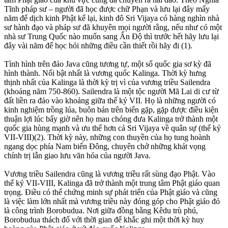
Tĩnh pháp sư – người đã học được chữ Phạn và lưu lại đây mấy
năm để dịch kinh Phật kể lại, kinh đô Sri Vijaya có hàng nghìn nhà
sư hành đạo và pháp sư đã khuyên mọi người rằng, nếu như có một
nhà sư Trung Quốc nào muốn sang Ấn Độ thì trước hết hãy lưu lại
đây vài năm để học hỏi những điều cần thiết rồi hãy đi (1).
Tình hình trên đảo Java cũng tương tự, một số quốc gia sơ kỳ đã
hình thành. Nổi bật nhất là vương quốc Kalinga. Thời kỳ hưng
thịnh nhất của Kalinga là thời kỳ trị vì của vương triều Sailendra
(khoảng năm 750-860). Sailendra là một tộc người Mã Lai di cư từ
đất liền ra đảo vào khoảng giữa thế kỷ VII. Họ là những người có
kinh nghiệm trồng lúa, buôn bán trên biển gặp, gặp được điều kiện
thuận lợi lúc bấy giờ nên họ mau chóng đưa Kalinga trở thành một
quốc gia hùng mạnh và ưu thế hơn cả Sri Vijaya về quân sự (thế kỷ
VII-VIII)(2). Thời kỳ này, những con thuyền của họ tung hoành
ngang dọc phía Nam biển Đông, chuyên chở những khát vọng
chính trị lẫn giao lưu văn hóa của người Java.
Vương triều Sailendra cũng là vương triều rất sùng đạo Phật. Vào
thế kỷ VII-VIII, Kalinga đã trở thành một trung tâm Phật giáo quan
trọng. Điều có thể chứng minh sự phát triển của Phật giáo và cũng
là việc làm lớn nhất mà vương triều này đóng góp cho Phật giáo đó
là công trình Borobudua. Nơi giữa đồng bằng Kêdu trù phú,
Borobudua thách đố với thời gian để khắc ghi một thời kỳ huy