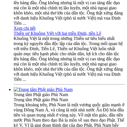
lên hàng đầu. Ông không nhưng là một vị cao tăng đắc đạo
mà còn là một nhà chính trị lão luyện, một nhà ngoại giao
khôn khéo, một nhà thơ lớn của dân tộc. Ông thật xứng đáng
với danh hiệu Khuông Việt (phò tá nước Việt) mà vua Đinh
Tiên ...
Xem chi tiết
Thiền sư Khuông Việt với hai triều Đinh, tiền Lê
Khuông Việt là một trong những Thiền sư tiêu biểu nhất
trong kỷ nguyên đầu độc lập của dân tộc. Trong mối quan hệ
với triều Đinh, Tiền Lê, Thiền sư Khuông Việt luôn nhất
quán mục tiêu hạnh phúc cho nhân dân, lợi ích cho dân tộc
lên hàng đầu. Ông không nhưng là một vị cao tăng đắc đạo
mà còn là một nhà chính trị lão luyện, một nhà ngoại giao
khôn khéo, một nhà thơ lớn của dân tộc. Ông thật xứng đáng
với danh hiệu Khuông Việt (phò tá nước Việt) mà vua Đinh
Tiên ...
Trung tâm Phật giáo Phù Nam
Trung tâm Phật giáo Phù Nam
Trong khoảng trên, Phù Nam là một vương quốc giàu mạnh ở
vùng Đông Nam Á, và cũng là một nhà nước Ấn Độ hóa đầu
tiên và quan trọng nhất ở vùng này. Về mặt tôn giáo, đầu tiên
nước Phù Nam theo đạo Bà la môn về sau theo đạo Phật. Thế
kỷ V, VI là giai đoạn thịnh đạt của đạo Phật, Phù Nam bấy