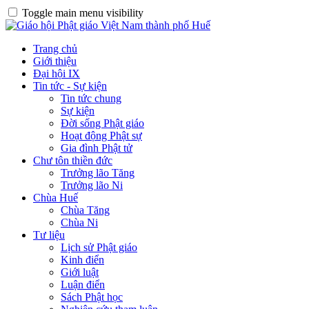
Toggle main menu visibility
Trang chủ
Giới thiệu
Đại hội IX
Tin tức - Sự kiện
Tin tức chung
Sự kiện
Đời sống Phật giáo
Hoạt động Phật sự
Gia đình Phật tử
Chư tôn thiền đức
Trưởng lão Tăng
Trưởng lão Ni
Chùa Huế
Chùa Tăng
Chùa Ni
Tư liệu
Lịch sử Phật giáo
Kinh điển
Giới luật
Luận điển
Sách Phật học