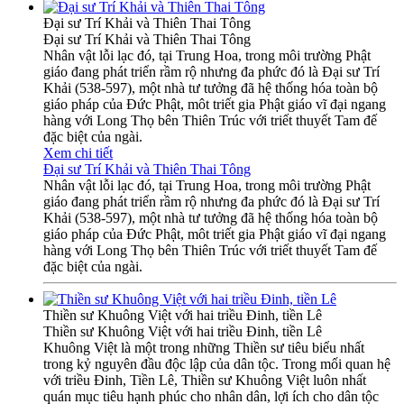
Đại sư Trí Khải và Thiên Thai Tông
Đại sư Trí Khải và Thiên Thai Tông
Nhân vật lỗi lạc đó, tại Trung Hoa, trong môi trường Phật
giáo đang phát triển rầm rộ nhưng đa phức đó là Đại sư Trí
Khải (538-597), một nhà tư tưởng đã hệ thống hóa toàn bộ
giáo pháp của Đức Phật, môt triết gia Phật giáo vĩ đại ngang
hàng với Long Thọ bên Thiên Trúc với triết thuyết Tam đế
đặc biệt của ngài.
Xem chi tiết
Đại sư Trí Khải và Thiên Thai Tông
Nhân vật lỗi lạc đó, tại Trung Hoa, trong môi trường Phật
giáo đang phát triển rầm rộ nhưng đa phức đó là Đại sư Trí
Khải (538-597), một nhà tư tưởng đã hệ thống hóa toàn bộ
giáo pháp của Đức Phật, môt triết gia Phật giáo vĩ đại ngang
hàng với Long Thọ bên Thiên Trúc với triết thuyết Tam đế
đặc biệt của ngài.
Thiền sư Khuông Việt với hai triều Đinh, tiền Lê
Thiền sư Khuông Việt với hai triều Đinh, tiền Lê
Khuông Việt là một trong những Thiền sư tiêu biểu nhất
trong kỷ nguyên đầu độc lập của dân tộc. Trong mối quan hệ
với triều Đinh, Tiền Lê, Thiền sư Khuông Việt luôn nhất
quán mục tiêu hạnh phúc cho nhân dân, lợi ích cho dân tộc