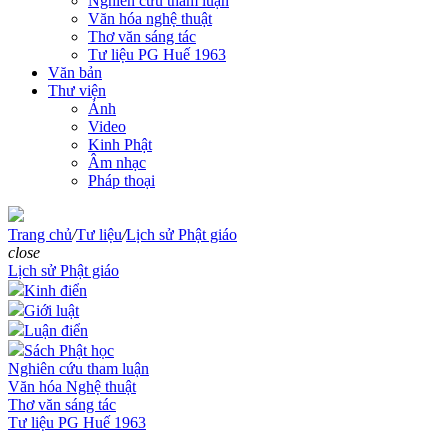
Nghiên cứu tham luận
Văn hóa nghệ thuật
Thơ văn sáng tác
Tư liệu PG Huế 1963
Văn bản
Thư viện
Ảnh
Video
Kinh Phật
Âm nhạc
Pháp thoại
Trang chủ
/
Tư liệu
/
Lịch sử Phật giáo
close
Lịch sử Phật giáo
Kinh điển
Giới luật
Luận điển
Sách Phật học
Nghiên cứu tham luận
Văn hóa Nghệ thuật
Thơ văn sáng tác
Tư liệu PG Huế 1963