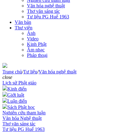
Nghiên cứu tham luận
Văn hóa nghệ thuật
Thơ văn sáng tác
Tư liệu PG Huế 1963
Văn bản
Thư viện
Ảnh
Video
Kinh Phật
Âm nhạc
Pháp thoại
Trang chủ
/
Tư liệu
/
Văn hóa nghệ thuật
close
Lịch sử Phật giáo
Kinh điển
Giới luật
Luận điển
Sách Phật học
Nghiên cứu tham luận
Văn hóa Nghệ thuật
Thơ văn sáng tác
Tư liệu PG Huế 1963