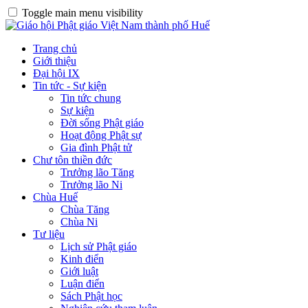
Toggle main menu visibility
Trang chủ
Giới thiệu
Đại hội IX
Tin tức - Sự kiện
Tin tức chung
Sự kiện
Đời sống Phật giáo
Hoạt động Phật sự
Gia đình Phật tử
Chư tôn thiền đức
Trưởng lão Tăng
Trưởng lão Ni
Chùa Huế
Chùa Tăng
Chùa Ni
Tư liệu
Lịch sử Phật giáo
Kinh điển
Giới luật
Luận điển
Sách Phật học