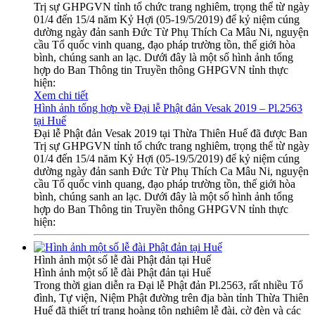
Trị sự GHPGVN tỉnh tổ chức trang nghiêm, trọng thể từ ngày
01/4 đến 15/4 năm Kỷ Hợi (05-19/5/2019) để kỷ niệm cúng
dường ngày đản sanh Đức Từ Phụ Thích Ca Mâu Ni, nguyện
cầu Tổ quốc vinh quang, đạo pháp trường tồn, thế giới hòa
bình, chúng sanh an lạc. Dưới đây là một số hình ảnh tổng
hợp do Ban Thông tin Truyền thông GHPGVN tỉnh thực
hiện:
Xem chi tiết
Hình ảnh tổng hợp về Đại lễ Phật đản Vesak 2019 – Pl.2563
tại Huế
Đại lễ Phật đản Vesak 2019 tại Thừa Thiên Huế đã được Ban
Trị sự GHPGVN tỉnh tổ chức trang nghiêm, trọng thể từ ngày
01/4 đến 15/4 năm Kỷ Hợi (05-19/5/2019) để kỷ niệm cúng
dường ngày đản sanh Đức Từ Phụ Thích Ca Mâu Ni, nguyện
cầu Tổ quốc vinh quang, đạo pháp trường tồn, thế giới hòa
bình, chúng sanh an lạc. Dưới đây là một số hình ảnh tổng
hợp do Ban Thông tin Truyền thông GHPGVN tỉnh thực
hiện:
Hình ảnh một số lễ đài Phật đản tại Huế
Hình ảnh một số lễ đài Phật đản tại Huế
Trong thời gian diễn ra Đại lễ Phật đản Pl.2563, rất nhiều Tổ
đình, Tự viện, Niệm Phật đường trên địa bàn tỉnh Thừa Thiên
Huế đã thiết trí trang hoàng tôn nghiêm lễ đài, cờ đèn và các