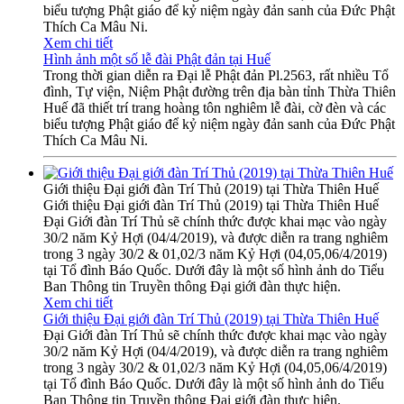
biểu tượng Phật giáo để kỷ niệm ngày đản sanh của Đức Phật
Thích Ca Mâu Ni.
Xem chi tiết
Hình ảnh một số lễ đài Phật đản tại Huế
Trong thời gian diễn ra Đại lễ Phật đản Pl.2563, rất nhiều Tổ
đình, Tự viện, Niệm Phật đường trên địa bàn tỉnh Thừa Thiên
Huế đã thiết trí trang hoàng tôn nghiêm lễ đài, cờ đèn và các
biểu tượng Phật giáo để kỷ niệm ngày đản sanh của Đức Phật
Thích Ca Mâu Ni.
Giới thiệu Đại giới đàn Trí Thủ (2019) tại Thừa Thiên Huế
Giới thiệu Đại giới đàn Trí Thủ (2019) tại Thừa Thiên Huế
Đại Giới đàn Trí Thủ sẽ chính thức được khai mạc vào ngày
30/2 năm Kỷ Hợi (04/4/2019), và được diễn ra trang nghiêm
trong 3 ngày 30/2 & 01,02/3 năm Kỷ Hợi (04,05,06/4/2019)
tại Tổ đình Báo Quốc. Dưới đây là một số hình ảnh do Tiểu
Ban Thông tin Truyền thông Đại giới đàn thực hiện.
Xem chi tiết
Giới thiệu Đại giới đàn Trí Thủ (2019) tại Thừa Thiên Huế
Đại Giới đàn Trí Thủ sẽ chính thức được khai mạc vào ngày
30/2 năm Kỷ Hợi (04/4/2019), và được diễn ra trang nghiêm
trong 3 ngày 30/2 & 01,02/3 năm Kỷ Hợi (04,05,06/4/2019)
tại Tổ đình Báo Quốc. Dưới đây là một số hình ảnh do Tiểu
Ban Thông tin Truyền thông Đại giới đàn thực hiện.