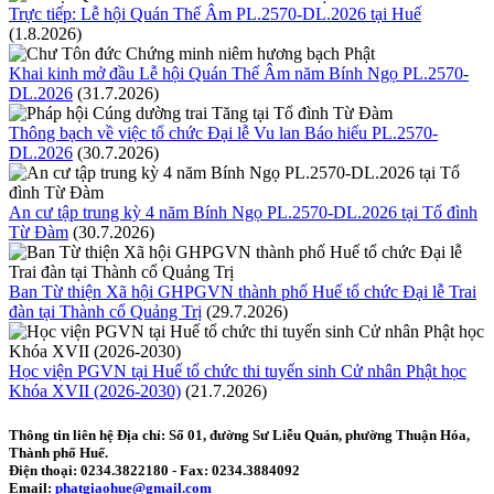
Trực tiếp: Lễ hội Quán Thế Âm PL.2570-DL.2026 tại Huế
(1.8.2026)
Khai kinh mở đầu Lễ hội Quán Thế Âm năm Bính Ngọ PL.2570-
DL.2026
(31.7.2026)
Thông bạch về việc tổ chức Đại lễ Vu lan Báo hiếu PL.2570-
DL.2026
(30.7.2026)
An cư tập trung kỳ 4 năm Bính Ngọ PL.2570-DL.2026 tại Tổ đình
Từ Đàm
(30.7.2026)
Ban Từ thiện Xã hội GHPGVN thành phố Huế tổ chức Đại lễ Trai
đàn tại Thành cổ Quảng Trị
(29.7.2026)
Học viện PGVN tại Huế tổ chức thi tuyển sinh Cử nhân Phật học
Khóa XVII (2026-2030)
(21.7.2026)
Thông tin liên hệ
Địa chỉ: Số 01, đường Sư Liễu Quán, phường Thuận Hóa,
Thành phố Huế.
Điện thoại:
0234.3822180
- Fax:
0234.3884092
Email:
phatgiaohue@gmail.com