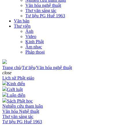
Nghiên cứu tham luận
Văn hóa nghệ thuật
Thơ văn sáng tác
Tư liệu PG Huế 1963
Văn bản
Thư viện
Ảnh
Video
Kinh Phật
Âm nhạc
Pháp thoại
Trang chủ
/
Tư liệu
/
Văn hóa nghệ thuật
close
Lịch sử Phật giáo
Kinh điển
Giới luật
Luận điển
Sách Phật học
Nghiên cứu tham luận
Văn hóa Nghệ thuật
Thơ văn sáng tác
Tư liệu PG Huế 1963