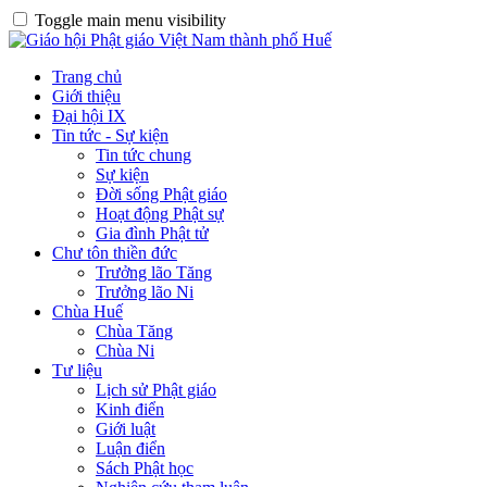
Toggle main menu visibility
Trang chủ
Giới thiệu
Đại hội IX
Tin tức - Sự kiện
Tin tức chung
Sự kiện
Đời sống Phật giáo
Hoạt động Phật sự
Gia đình Phật tử
Chư tôn thiền đức
Trưởng lão Tăng
Trưởng lão Ni
Chùa Huế
Chùa Tăng
Chùa Ni
Tư liệu
Lịch sử Phật giáo
Kinh điển
Giới luật
Luận điển
Sách Phật học