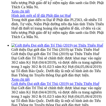
biểu tượng Phật giáo để kỷ niệm ngày đản sanh của Đức Phật
Thích Ca Mâu Ni.
Xem chi tiết
Hình ảnh một số lễ đài Phật đản tại Huế
Trong thời gian diễn ra Đại lễ Phật đản Pl.2563, rất nhiều Tổ
đình, Tự viện, Niệm Phật đường trên địa bàn tỉnh Thừa Thiên
Huế đã thiết trí trang hoàng tôn nghiêm lễ đài, cờ đèn và các
biểu tượng Phật giáo để kỷ niệm ngày đản sanh của Đức Phật
Thích Ca Mâu Ni.
Giới thiệu Đại giới đàn Trí Thủ (2019) tại Thừa Thiên Huế
Giới thiệu Đại giới đàn Trí Thủ (2019) tại Thừa Thiên Huế
Đại Giới đàn Trí Thủ sẽ chính thức được khai mạc vào ngày
30/2 năm Kỷ Hợi (04/4/2019), và được diễn ra trang nghiêm
trong 3 ngày 30/2 & 01,02/3 năm Kỷ Hợi (04,05,06/4/2019)
tại Tổ đình Báo Quốc. Dưới đây là một số hình ảnh do Tiểu
Ban Thông tin Truyền thông Đại giới đàn thực hiện.
Xem chi tiết
Giới thiệu Đại giới đàn Trí Thủ (2019) tại Thừa Thiên Huế
Đại Giới đàn Trí Thủ sẽ chính thức được khai mạc vào ngày
30/2 năm Kỷ Hợi (04/4/2019), và được diễn ra trang nghiêm
trong 3 ngày 30/2 & 01,02/3 năm Kỷ Hợi (04,05,06/4/2019)
tại Tổ đình Báo Quốc. Dưới đây là một số hình ảnh do Tiểu
Ban Thông tin Truyền thông Đại giới đàn thực hiện.