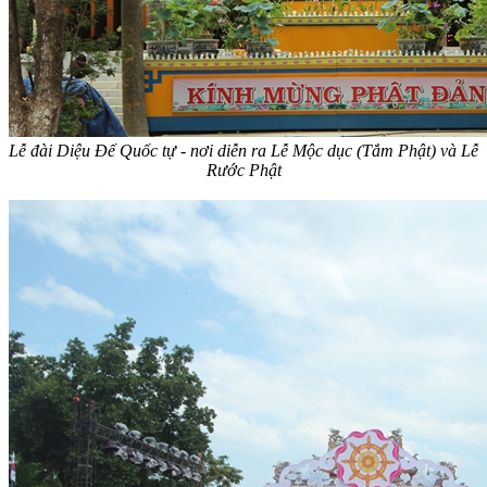
Lễ đài Diệu Đế Quốc tự - nơi diễn ra Lễ Mộc dục (Tắm Phật) và Lễ
Rước Phật