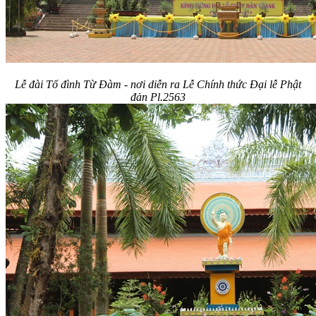
Lễ đài Tổ đình Từ Đàm - nơi diễn ra Lễ Chính thức Đại lễ Phật
đản Pl.2563