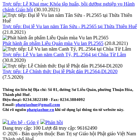
Trực tiếp: Lễ Khai mạc Khóa tập huấn, bồi dưỡng nghiệp vụ Hành
chánh Giáo hội
(30.10.2021)
Trực tiếp: Đại lễ Vu lan năm Tân Sửu - Pl.2565 tại Thừa Thiên Huế
(21.8.2021)
Phát hành ấn phẩm Liễu Quán mùa Vu lan Pl.2565
(20.8.2021)
Trực tiếp: Lễ Vu lan năm Canh Tý, PL.2564 tại Chùa Từ Lâm
(30.8.2020)
Trực tiếp: Lễ Chính thức Đại lễ Phật đản Pl.2564-Dl.2020
(7.5.2020)
Thông tin liên hệ
Địa chỉ: Số 01, đường Sư Liễu Quán, phường Thuận Hóa,
Thành phố Huế.
Điện thoại:
0234.3822180
- Fax:
0234.3884092
Email:
phatgiaohue@gmail.com
Ghi rõ nguồn
phatgiaohue.vn
khi sử dụng lại thông tin từ website này.
Liên hệ - Góp ý
Phản hồi
Đang truy cập:
100
Lượt đã truy cập:
96162490
© 2026 - Bản quyền thuộc Ban Trị sự Giáo hội Phật giáo Việt Nam
Thành phố Huế