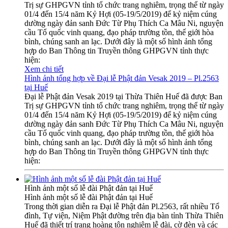
Trị sự GHPGVN tỉnh tổ chức trang nghiêm, trọng thể từ ngày
01/4 đến 15/4 năm Kỷ Hợi (05-19/5/2019) để kỷ niệm cúng
dường ngày đản sanh Đức Từ Phụ Thích Ca Mâu Ni, nguyện
cầu Tổ quốc vinh quang, đạo pháp trường tồn, thế giới hòa
bình, chúng sanh an lạc. Dưới đây là một số hình ảnh tổng
hợp do Ban Thông tin Truyền thông GHPGVN tỉnh thực
hiện:
Xem chi tiết
Hình ảnh tổng hợp về Đại lễ Phật đản Vesak 2019 – Pl.2563
tại Huế
Đại lễ Phật đản Vesak 2019 tại Thừa Thiên Huế đã được Ban
Trị sự GHPGVN tỉnh tổ chức trang nghiêm, trọng thể từ ngày
01/4 đến 15/4 năm Kỷ Hợi (05-19/5/2019) để kỷ niệm cúng
dường ngày đản sanh Đức Từ Phụ Thích Ca Mâu Ni, nguyện
cầu Tổ quốc vinh quang, đạo pháp trường tồn, thế giới hòa
bình, chúng sanh an lạc. Dưới đây là một số hình ảnh tổng
hợp do Ban Thông tin Truyền thông GHPGVN tỉnh thực
hiện:
Hình ảnh một số lễ đài Phật đản tại Huế
Hình ảnh một số lễ đài Phật đản tại Huế
Trong thời gian diễn ra Đại lễ Phật đản Pl.2563, rất nhiều Tổ
đình, Tự viện, Niệm Phật đường trên địa bàn tỉnh Thừa Thiên
Huế đã thiết trí trang hoàng tôn nghiêm lễ đài, cờ đèn và các