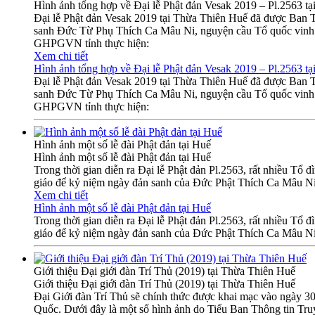
Hình ảnh tổng hợp về Đại lễ Phật đản Vesak 2019 – Pl.2563 tạ
Đại lễ Phật đản Vesak 2019 tại Thừa Thiên Huế đã được Ban 
sanh Đức Từ Phụ Thích Ca Mâu Ni, nguyện cầu Tổ quốc vinh qu
GHPGVN tỉnh thực hiện:
Xem chi tiết
Hình ảnh tổng hợp về Đại lễ Phật đản Vesak 2019 – Pl.2563 tạ
Đại lễ Phật đản Vesak 2019 tại Thừa Thiên Huế đã được Ban 
sanh Đức Từ Phụ Thích Ca Mâu Ni, nguyện cầu Tổ quốc vinh qu
GHPGVN tỉnh thực hiện:
Hình ảnh một số lễ đài Phật đản tại Huế
Hình ảnh một số lễ đài Phật đản tại Huế
Trong thời gian diễn ra Đại lễ Phật đản Pl.2563, rất nhiều Tổ 
giáo để kỷ niệm ngày đản sanh của Đức Phật Thích Ca Mâu Ni
Xem chi tiết
Hình ảnh một số lễ đài Phật đản tại Huế
Trong thời gian diễn ra Đại lễ Phật đản Pl.2563, rất nhiều Tổ 
giáo để kỷ niệm ngày đản sanh của Đức Phật Thích Ca Mâu Ni
Giới thiệu Đại giới đàn Trí Thủ (2019) tại Thừa Thiên Huế
Giới thiệu Đại giới đàn Trí Thủ (2019) tại Thừa Thiên Huế
Đại Giới đàn Trí Thủ sẽ chính thức được khai mạc vào ngày 3
Quốc. Dưới đây là một số hình ảnh do Tiểu Ban Thông tin Truy