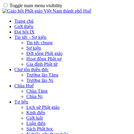
Toggle main menu visibility
Trang chủ
Giới thiệu
Đại hội IX
Tin tức - Sự kiện
Tin tức chung
Sự kiện
Đời sống Phật giáo
Hoạt động Phật sự
Gia đình Phật tử
Chư tôn thiền đức
Trưởng lão Tăng
Trưởng lão Ni
Chùa Huế
Chùa Tăng
Chùa Ni
Tư liệu
Lịch sử Phật giáo
Kinh điển
Giới luật
Luận điển
Sách Phật học