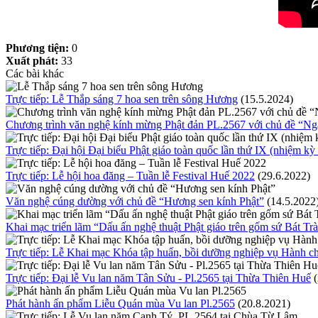
Phương tiện:
0
Xuất phát:
33
Các bài khác
Trực tiếp: Lễ Thắp sáng 7 hoa sen trên sông Hương
(15.5.2024)
Chương trình văn nghệ kính mừng Phật đản PL.2567 với chủ đề “Ngá
Trực tiếp: Đại hội Đại biểu Phật giáo toàn quốc lần thứ IX (nhiệm k
Trực tiếp: Lễ hội hoa đăng – Tuần lễ Festival Huế 2022
(29.6.2022)
Văn nghệ cúng dường với chủ đề “Hương sen kính Phật”
(14.5.2022
Khai mạc triển lãm “Dấu ấn nghệ thuật Phật giáo trên gốm sứ Bát Tr
Trực tiếp: Lễ Khai mạc Khóa tập huấn, bồi dưỡng nghiệp vụ Hành c
Trực tiếp: Đại lễ Vu lan năm Tân Sửu - Pl.2565 tại Thừa Thiên Huế
Phát hành ấn phẩm Liễu Quán mùa Vu lan Pl.2565
(20.8.2021)