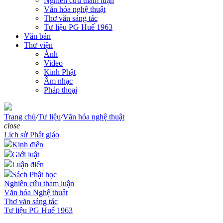
Nghiên cứu tham luận
Văn hóa nghệ thuật
Thơ văn sáng tác
Tư liệu PG Huế 1963
Văn bản
Thư viện
Ảnh
Video
Kinh Phật
Âm nhạc
Pháp thoại
Trang chủ
/
Tư liệu
/
Văn hóa nghệ thuật
close
Lịch sử Phật giáo
Kinh điển
Giới luật
Luận điển
Sách Phật học
Nghiên cứu tham luận
Văn hóa Nghệ thuật
Thơ văn sáng tác
Tư liệu PG Huế 1963