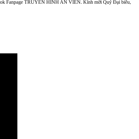
 Facebook Fanpage TRUYỀN HÌNH AN VIÊN. Kính mời Quý Đại biểu,