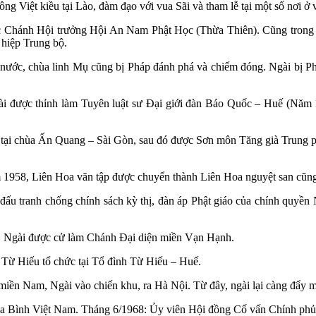
ng Việt kiều tại Lào, đàm đạo với vua Sãi và tham lễ tại một số nơi ở
Chánh Hội trưởng Hội An Nam Phật Học (Thừa Thiên). Cũng trong năm
 hiệp Trung bộ.
nước, chùa linh Mụ cũng bị Pháp đánh phá và chiếm đóng. Ngài bị Pháp
ài được thỉnh làm Tuyên luật sư Đại giới đàn Báo Quốc – Huế (Năm
tại chùa Ấn Quang – Sài Gòn, sau đó được Sơn môn Tăng già Trung p
1958, Liên Hoa văn tập được chuyển thành Liên Hoa nguyệt san cũng
đấu tranh chống chính sách kỳ thị, đàn áp Phật giáo của chính quyền
, Ngài được cử làm Chánh Đại diện miền Vạn Hạnh.
 Từ Hiếu tổ chức tại Tổ đình Từ Hiếu – Huế.
iền Nam, Ngài vào chiến khu, ra Hà Nội. Từ đây, ngài lại càng đẩy m
Hòa Bình Việt Nam. Tháng 6/1968: Ủy viên Hội đồng Cố vấn Chính p