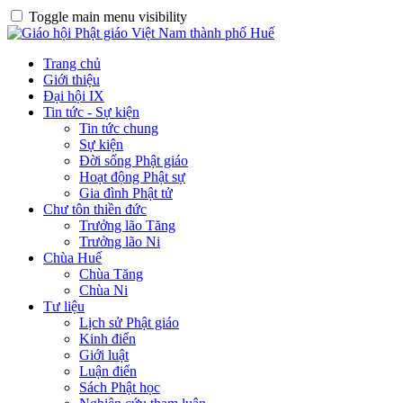
Toggle main menu visibility
Trang chủ
Giới thiệu
Đại hội IX
Tin tức - Sự kiện
Tin tức chung
Sự kiện
Đời sống Phật giáo
Hoạt động Phật sự
Gia đình Phật tử
Chư tôn thiền đức
Trưởng lão Tăng
Trưởng lão Ni
Chùa Huế
Chùa Tăng
Chùa Ni
Tư liệu
Lịch sử Phật giáo
Kinh điển
Giới luật
Luận điển
Sách Phật học