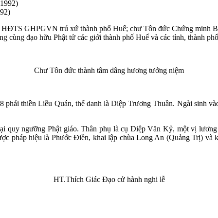
92)
ĐCM, HĐTS GHPGVN trú xứ thành phố Huế; chư Tôn đức Chứng min
g cùng đạo hữu Phật tử các giới thành phố Huế và các tỉnh, thành phố
Chư Tôn đức thành tâm dâng hương tưởng niệm
 phái thiền Liễu Quán, thế danh là Diệp Trương Thuần. Ngài sinh vào
lại quy ngưỡng Phật giáo. Thân phụ là cụ Diệp Văn Kỷ, một vị lương y
c pháp hiệu là Phước Điền, khai lập chùa Long An (Quảng Trị) và kế
HT.Thích Giác Đạo cử hành nghi lễ