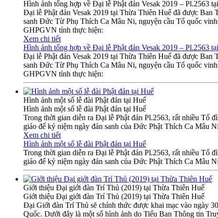
Hình ảnh tổng hợp về Đại lễ Phật đản Vesak 2019 – Pl.2563 tạ
Đại lễ Phật đản Vesak 2019 tại Thừa Thiên Huế đã được Ban 
sanh Đức Từ Phụ Thích Ca Mâu Ni, nguyện cầu Tổ quốc vinh qu
GHPGVN tỉnh thực hiện:
Xem chi tiết
Hình ảnh tổng hợp về Đại lễ Phật đản Vesak 2019 – Pl.2563 tạ
Đại lễ Phật đản Vesak 2019 tại Thừa Thiên Huế đã được Ban 
sanh Đức Từ Phụ Thích Ca Mâu Ni, nguyện cầu Tổ quốc vinh qu
GHPGVN tỉnh thực hiện:
Hình ảnh một số lễ đài Phật đản tại Huế
Hình ảnh một số lễ đài Phật đản tại Huế
Trong thời gian diễn ra Đại lễ Phật đản Pl.2563, rất nhiều Tổ 
giáo để kỷ niệm ngày đản sanh của Đức Phật Thích Ca Mâu Ni
Xem chi tiết
Hình ảnh một số lễ đài Phật đản tại Huế
Trong thời gian diễn ra Đại lễ Phật đản Pl.2563, rất nhiều Tổ 
giáo để kỷ niệm ngày đản sanh của Đức Phật Thích Ca Mâu Ni
Giới thiệu Đại giới đàn Trí Thủ (2019) tại Thừa Thiên Huế
Giới thiệu Đại giới đàn Trí Thủ (2019) tại Thừa Thiên Huế
Đại Giới đàn Trí Thủ sẽ chính thức được khai mạc vào ngày 3
Quốc. Dưới đây là một số hình ảnh do Tiểu Ban Thông tin Truy