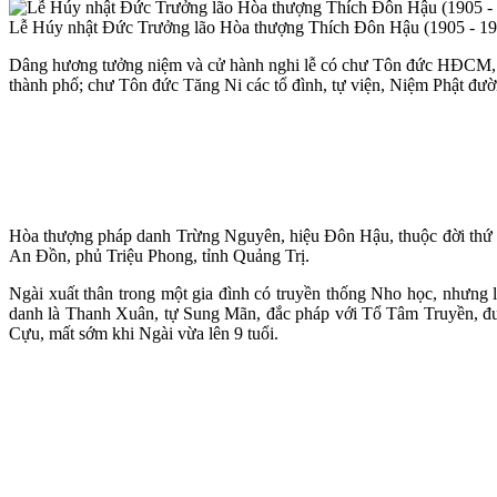
Lễ Húy nhật Đức Trưởng lão Hòa thượng Thích Đôn Hậu (1905 - 19
Dâng hương tưởng niệm và cử hành nghi lễ có chư Tôn đức H
thành phố; chư Tôn đức Tăng Ni các tổ đình, tự viện, Niệm Phật đườn
Hòa thượng pháp danh Trừng Nguyên, hiệu Đôn Hậu, thuộc đời thứ 8
An Đồn, phủ Triệu Phong, tỉnh Quảng Trị.
Ngài xuất thân trong một gia đình có truyền thống Nho học, nhưng 
danh là Thanh Xuân, tự Sung Mãn, đắc pháp với Tổ Tâm Truyền, đượ
Cựu, mất sớm khi Ngài vừa lên 9 tuổi.