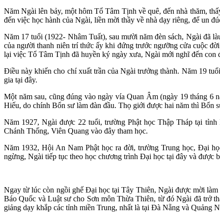
Năm Ngài lên bảy, một hôm Tổ Tâm Tịnh về quê, đến nhà thăm, thấy 
đến việc học hành của Ngài, liền mời thầy về nhà dạy riêng, để un đ
Năm 17 tuổi (1922- Nhâm Tuất), sau mười năm đèn sách, Ngài đã là
của người thanh niên trí thức ấy khi đứng trước ngưỡng cửa cuộc đ
lại việc Tổ Tâm Tịnh đã huyền ký ngày xưa, Ngài mới nghĩ đến con 
Điều này khiến cho chí xuất trần của Ngài trưởng thành. Năm 19 tu
gia tại đây.
Một năm sau, cũng đúng vào ngày vía Quan Âm (ngày 19 tháng 6 nă
Hiếu, do chính Bổn sư làm đàn đầu. Thọ giới được hai năm thì Bổn 
Năm 1927, Ngài được 22 tuổi, trường Phật học Thập Tháp tại tỉn
Chánh Thống, Viên Quang vào đây tham học.
Năm 1932, Hội An Nam Phật học ra đời, trường Trung học, Đại học
ngừng, Ngài tiếp tục theo học chương trình Đại học tại đây và đượ
Ngay từ lúc còn ngồi ghế Đại học tại Tây Thiên, Ngài được mời làm
Báo Quốc và Luật sư cho Sơn môn Thừa Thiên, từ đó Ngài đã trở thà
giảng dạy khắp các tỉnh miền Trung, nhất là tại Đà Nẵng và Quảng 