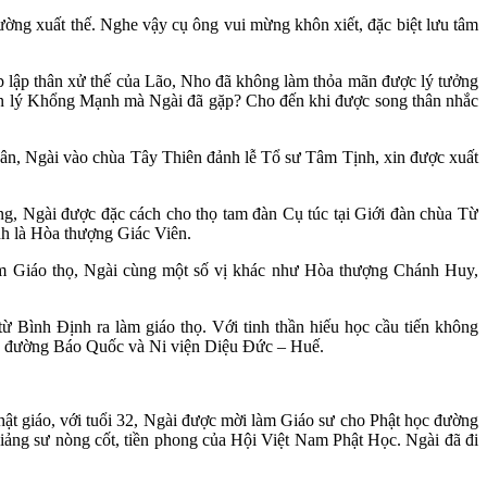
ờng xuất thế. Nghe vậy cụ ông vui mừng khôn xiết, đặc biệt lưu tâm
 lập thân xử thế của Lão, Nho đã không làm thỏa mãn được lý tưởng
uyên lý Khổng Mạnh mà Ngài đã gặp? Cho đến khi được song thân nhắc
hân, Ngài vào chùa Tây Thiên đảnh lễ Tổ sư Tâm Tịnh, xin được xuất
, Ngài được đặc cách cho thọ tam đàn Cụ túc tại Giới đàn chùa Từ
nh là Hòa thượng Giác Viên.
àm Giáo thọ, Ngài cùng một số vị khác như Hòa thượng Chánh Huy,
Bình Định ra làm giáo thọ. Với tinh thần hiếu học cầu tiến không
học đường Báo Quốc và Ni viện Diệu Đức – Huế.
ật giáo, với tuổi 32, Ngài được mời làm Giáo sư cho Phật học đường
iảng sư nòng cốt, tiền phong của Hội Việt Nam Phật Học. Ngài đã đi