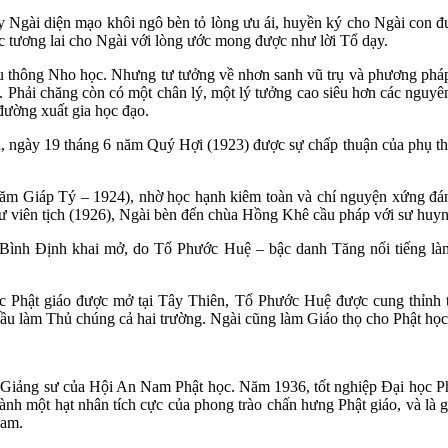
Ngài diện mạo khôi ngô bèn tỏ lòng ưu ái, huyền ký cho Ngài con đư
úc tương lai cho Ngài với lòng ước mong được như lời Tổ dạy.
u thông Nho học. Nhưng tư tưởng về nhơn sanh vũ trụ và phương pháp
ời. Phải chăng còn có một chân lý, một lý tưởng cao siêu hơn các ng
đường xuất gia học đạo.
ổi, ngày 19 tháng 6 năm Quý Hợi (1923) được sự chấp thuận của phụ t
m Giáp Tý – 1924), nhờ học hạnh kiêm toàn và chí nguyện xứng đáng
sư viên tịch (1926), Ngài bèn đến chùa Hồng Khê cầu pháp với sư huy
h Bình Định khai mở, do Tổ Phước Huệ – bậc danh Tăng nổi tiếng l
 Phật giáo được mở tại Tây Thiên, Tổ Phước Huệ được cung thỉnh từ 
c bầu làm Thủ chúng cả hai trường. Ngài cũng làm Giáo thọ cho Phật 
 Giảng sư của Hội An Nam Phật học. Năm 1936, tốt nghiệp Đại học Ph
nh một hạt nhân tích cực của phong trào chấn hưng Phật giáo, và là g
Nam.