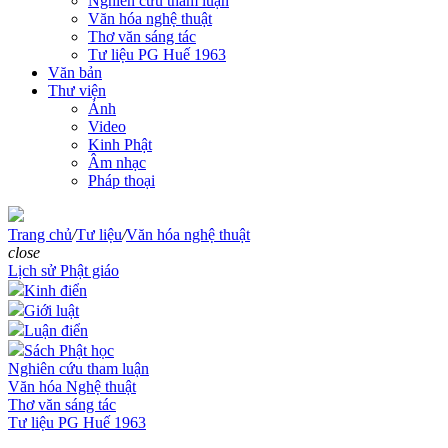
Nghiên cứu tham luận
Văn hóa nghệ thuật
Thơ văn sáng tác
Tư liệu PG Huế 1963
Văn bản
Thư viện
Ảnh
Video
Kinh Phật
Âm nhạc
Pháp thoại
Trang chủ
/
Tư liệu
/
Văn hóa nghệ thuật
close
Lịch sử Phật giáo
Kinh điển
Giới luật
Luận điển
Sách Phật học
Nghiên cứu tham luận
Văn hóa Nghệ thuật
Thơ văn sáng tác
Tư liệu PG Huế 1963