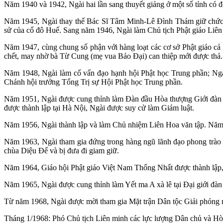
Năm 1940 và 1942, Ngài hai lần sang thuyết giảng ở một số tỉnh có đô
Năm 1945, Ngài thay thế Bác Sĩ Tâm Minh-Lê Đình Thám giữ chức 
sử của cố đô Huế. Sang năm 1946, Ngài làm Chủ tịch Phật giáo Liên
Năm 1947, cùng chung số phận với hàng loạt các cơ sở Phật giáo cả 
chết, may nhờ bà Từ Cung (mẹ vua Bảo Đại) can thiệp mới được thả.
Năm 1948, Ngài làm cố vấn đạo hạnh hội Phật học Trung phần; Ng
Chánh hội trưởng Tổng Trị sự Hội Phật học Trung phần.
Năm 1951, Ngài được cung thỉnh làm Đàn đầu Hòa thượng Giới đàn 
được thành lập tại Hà Nội, Ngài được suy cử làm Giám luật.
Năm 1956, Ngài thành lập và làm Chủ nhiệm Liên Hoa văn tập. Năm 
Năm 1963, Ngài tham gia đứng trong hàng ngũ lãnh đạo phong trào 
chùa Diệu Đế và bị đưa đi giam giữ.
Năm 1964, Giáo hội Phật giáo Việt Nam Thống Nhất được thành lập
Năm 1965, Ngài được cung thỉnh làm Yết ma A xà lê tại Đại giới đàn
Từ năm 1968, Ngài được mời tham gia Mặt trận Dân tộc Giải phóng m
Tháng 1/1968: Phó Chủ tịch Liên minh các lực lượng Dân chủ và 