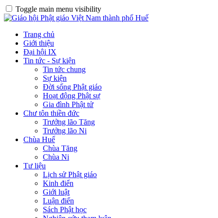
Toggle main menu visibility
Trang chủ
Giới thiệu
Đại hội IX
Tin tức - Sự kiện
Tin tức chung
Sự kiện
Đời sống Phật giáo
Hoạt động Phật sự
Gia đình Phật tử
Chư tôn thiền đức
Trưởng lão Tăng
Trưởng lão Ni
Chùa Huế
Chùa Tăng
Chùa Ni
Tư liệu
Lịch sử Phật giáo
Kinh điển
Giới luật
Luận điển
Sách Phật học