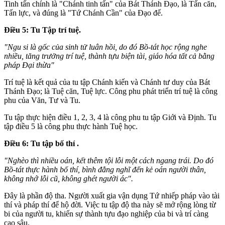
Tinh tấn chính là "Chánh tinh tấn" của Bát Thánh Ðạo, là Tấn căn,
Tấn lực, và đúng là "Tứ Chánh Cần" của Ðạo đế.
Ðiều 5: Tu Tập trí tuệ.
"Ngu si là gốc của sinh tử luân hồi, do đó Bồ-tát học rộng nghe
nhiều, tăng trưởng trí tuệ, thành tựu biện tài, giáo hóa tất cả bằng
pháp Ðại thừa"
Trí tuệ là kết quả của tu tập Chánh kiến và Chánh tư duy của Bát
Thánh Ðạo; là Tuệ căn, Tuệ lực. Công phu phát triển trí tuệ là công
phu của Văn, Tư và Tu.
Tu tập thực hiện điều 1, 2, 3, 4 là công phu tu tập Giới và Ðịnh. Tu
tập điều 5 là công phu thực hành Tuệ học.
Ðiều 6: Tu tập bố thí .
"Nghèo thì nhiều oán, kết thêm tội lỗi một cách ngang trái. Do đó
Bồ-tát thực hành bố thí, bình đẳng nghĩ đến kẻ oán người thân,
không nhớ lỗi cũ, không ghét người ác".
Ðây là phần độ tha. Người xuất gia vận dụng Tứ nhiếp pháp vào tài
thí và pháp thí để hộ đời. Việc tu tập độ tha này sẽ mở rộng lòng từ
bi của người tu, khiến sự thành tựu đạo nghiệp của bi và trí càng
cao sâu.