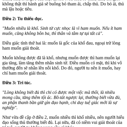
không thật thì hành giả sẽ buông bỏ tham ái, chấp thủ. Do bỏ ái, thủ
mà lậu hoặc tiêu.
Ðiều 2: Tu thiểu dục.
"Muốn nhiều là khổ. Sinh tử cực nhọc là vì ham muốn. Nếu ít ham
muốn, cũng không bôn ba, thì thân và tâm tự tại tất cả".
Ðiều giác tỉnh thứ hai là: muốn là gốc của khổ đau, ngoại trừ lòng
ham muốn giải thoát.
Muốn không được đã là khổ, nhưng muốn được thì ham muốn lại
gia tăng, làm tăng thêm nhân sinh tử. Ðiều muốn có mặt, thì khi vô
thường đến sẽ nhân lên nỗi khổ. Do đó, người tu nên ít muốn, hay
chỉ ham muốn giải thoát.
Ðiều 3: Tri túc.
"Lòng không biết đủ thì chỉ có được một việc mà thôi, là nhiều
mong cầu, tăng thêm tội ác. Bồ-tát ngược lại, thường biết vừa đủ,
an phận thanh bần giữ gìn đạo hạnh, chỉ duy tuệ giác mới là sự
nghiệp".
Như vừa đề cập ở điều 2, muốn nhiều thì khổ nhiều, nên người hiểu
đạo sống thủ thường biết đủ. Lại nữa, đã có niềm vui giải thoát của