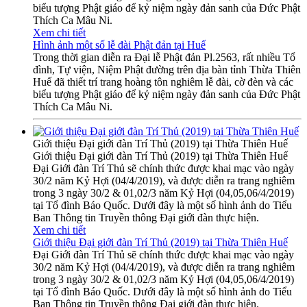
biểu tượng Phật giáo để kỷ niệm ngày đản sanh của Đức Phật
Thích Ca Mâu Ni.
Xem chi tiết
Hình ảnh một số lễ đài Phật đản tại Huế
Trong thời gian diễn ra Đại lễ Phật đản Pl.2563, rất nhiều Tổ
đình, Tự viện, Niệm Phật đường trên địa bàn tỉnh Thừa Thiên
Huế đã thiết trí trang hoàng tôn nghiêm lễ đài, cờ đèn và các
biểu tượng Phật giáo để kỷ niệm ngày đản sanh của Đức Phật
Thích Ca Mâu Ni.
Giới thiệu Đại giới đàn Trí Thủ (2019) tại Thừa Thiên Huế
Giới thiệu Đại giới đàn Trí Thủ (2019) tại Thừa Thiên Huế
Đại Giới đàn Trí Thủ sẽ chính thức được khai mạc vào ngày
30/2 năm Kỷ Hợi (04/4/2019), và được diễn ra trang nghiêm
trong 3 ngày 30/2 & 01,02/3 năm Kỷ Hợi (04,05,06/4/2019)
tại Tổ đình Báo Quốc. Dưới đây là một số hình ảnh do Tiểu
Ban Thông tin Truyền thông Đại giới đàn thực hiện.
Xem chi tiết
Giới thiệu Đại giới đàn Trí Thủ (2019) tại Thừa Thiên Huế
Đại Giới đàn Trí Thủ sẽ chính thức được khai mạc vào ngày
30/2 năm Kỷ Hợi (04/4/2019), và được diễn ra trang nghiêm
trong 3 ngày 30/2 & 01,02/3 năm Kỷ Hợi (04,05,06/4/2019)
tại Tổ đình Báo Quốc. Dưới đây là một số hình ảnh do Tiểu
Ban Thông tin Truyền thông Đại giới đàn thực hiện.