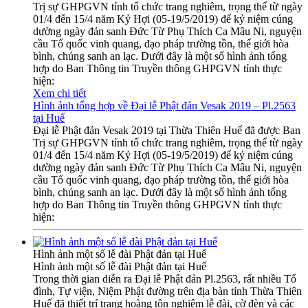
Trị sự GHPGVN tỉnh tổ chức trang nghiêm, trọng thể từ ngày
01/4 đến 15/4 năm Kỷ Hợi (05-19/5/2019) để kỷ niệm cúng
dường ngày đản sanh Đức Từ Phụ Thích Ca Mâu Ni, nguyện
cầu Tổ quốc vinh quang, đạo pháp trường tồn, thế giới hòa
bình, chúng sanh an lạc. Dưới đây là một số hình ảnh tổng
hợp do Ban Thông tin Truyền thông GHPGVN tỉnh thực
hiện:
Xem chi tiết
Hình ảnh tổng hợp về Đại lễ Phật đản Vesak 2019 – Pl.2563
tại Huế
Đại lễ Phật đản Vesak 2019 tại Thừa Thiên Huế đã được Ban
Trị sự GHPGVN tỉnh tổ chức trang nghiêm, trọng thể từ ngày
01/4 đến 15/4 năm Kỷ Hợi (05-19/5/2019) để kỷ niệm cúng
dường ngày đản sanh Đức Từ Phụ Thích Ca Mâu Ni, nguyện
cầu Tổ quốc vinh quang, đạo pháp trường tồn, thế giới hòa
bình, chúng sanh an lạc. Dưới đây là một số hình ảnh tổng
hợp do Ban Thông tin Truyền thông GHPGVN tỉnh thực
hiện:
Hình ảnh một số lễ đài Phật đản tại Huế
Hình ảnh một số lễ đài Phật đản tại Huế
Trong thời gian diễn ra Đại lễ Phật đản Pl.2563, rất nhiều Tổ
đình, Tự viện, Niệm Phật đường trên địa bàn tỉnh Thừa Thiên
Huế đã thiết trí trang hoàng tôn nghiêm lễ đài, cờ đèn và các