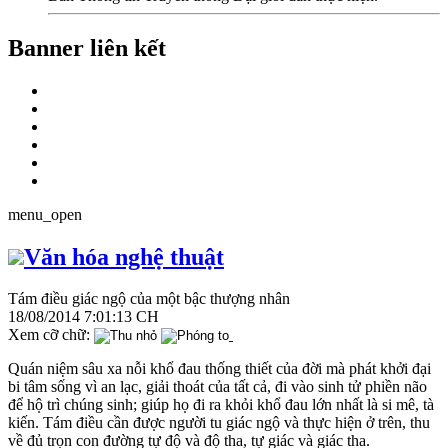
Banner liên kết
menu_open
Văn hóa nghệ thuật
Tám điều giác ngộ của một bậc thượng nhân
18/08/2014 7:01:13 CH
Xem cỡ chữ:
Quán niệm sâu xa nỗi khổ đau thống thiết của đời mà phát khởi đại
bi tâm sống vì an lạc, giải thoát của tất cả, đi vào sinh tử phiền não
để hộ trì chúng sinh; giúp họ đi ra khỏi khổ đau lớn nhất là si mê, tà
kiến. Tám điều cần được người tu giác ngộ và thực hiện ở trên, thu
về đủ trọn con đường tự độ và độ tha, tự giác và giác tha.