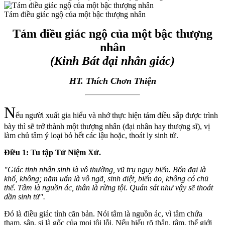
Tám điều giác ngộ của một bậc thượng nhân
Tám điều giác ngộ của một bậc thượng
nhân
(Kinh Bát đại nhân giác)
HT. Thích Chơn Thiện
N
ếu người xuất gia hiểu và nhớ thực hiện tám điều sắp được trình
bày thì sẽ trở thành một thượng nhân (đại nhân hay thượng sĩ), vị
làm chủ tâm ý loại bỏ hết các lậu hoặc, thoát ly sinh tử.
Ðiều 1: Tu tập Tứ Niệm Xứ.
"Giác tỉnh nhân sinh là vô thường, vũ trụ nguy biến. Bốn đại là
khổ, không; năm uẩn là vô ngã, sinh diệt, biến ảo, không có chủ
thể. Tâm là nguồn ác, thân là rừng tội. Quán sát như vậy sẽ thoát
dần sinh tử".
Ðó là điều giác tỉnh căn bản. Nói tâm là nguồn ác, vì tâm chứa
tham, sân, si là gốc của mọi tội lỗi. Nếu hiểu rõ thân, tâm, thế giới