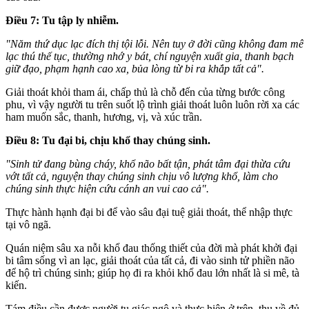
Ðiều 7: Tu tập ly nhiễm.
"Năm thứ dục lạc đích thị tội lỗi. Nên tuy ở đời cũng không đam mê
lạc thú thế tục, thường nhớ y bát, chí nguyện xuất gia, thanh bạch
giữ đạo, phạm hạnh cao xa, bủa lòng từ bi ra khắp tất cả".
Giải thoát khỏi tham ái, chấp thủ là chỗ đến của từng bước công
phu, vì vậy người tu trên suốt lộ trình giải thoát luôn luôn rời xa các
ham muốn sắc, thanh, hương, vị, và xúc trần.
Ðiều 8: Tu đại bi, chịu khổ thay chúng sinh.
"Sinh tử đang bùng cháy, khổ não bất tận, phát tâm đại thừa cứu
vớt tất cả, nguyện thay chúng sinh chịu vô lượng khổ, làm cho
chúng sinh thực hiện cứu cánh an vui cao cả".
Thực hành hạnh đại bi để vào sâu đại tuệ giải thoát, thể nhập thực
tại vô ngã.
Quán niệm sâu xa nỗi khổ đau thống thiết của đời mà phát khởi đại
bi tâm sống vì an lạc, giải thoát của tất cả, đi vào sinh tử phiền não
để hộ trì chúng sinh; giúp họ đi ra khỏi khổ đau lớn nhất là si mê, tà
kiến.
Tám điều cần được người tu giác ngộ và thực hiện ở trên, thu về đủ