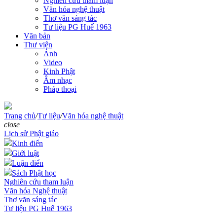
Nghiên cứu tham luận
Văn hóa nghệ thuật
Thơ văn sáng tác
Tư liệu PG Huế 1963
Văn bản
Thư viện
Ảnh
Video
Kinh Phật
Âm nhạc
Pháp thoại
Trang chủ
/
Tư liệu
/
Văn hóa nghệ thuật
close
Lịch sử Phật giáo
Kinh điển
Giới luật
Luận điển
Sách Phật học
Nghiên cứu tham luận
Văn hóa Nghệ thuật
Thơ văn sáng tác
Tư liệu PG Huế 1963