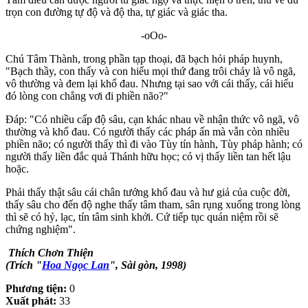
trọn con đường tự độ và độ tha, tự giác và giác tha.
-oOo-
Chú Tâm Thành, trong phần tạp thoại, đã bạch hỏi pháp huynh,
"Bạch thầy, con thấy và con hiểu mọi thứ đang trôi chảy là vô ngã,
vô thường và đem lại khổ đau. Nhưng tại sao với cái thấy, cái hiểu
đó lòng con chẳng vơi đi phiền não?"
Ðáp: "Có nhiều cấp độ sâu, cạn khác nhau về nhận thức vô ngã, vô
thường và khổ đau. Có người thấy các pháp ấn mà vẫn còn nhiều
phiền não; có người thấy thì đi vào Tùy tín hành, Tùy pháp hành; có
người thấy liền đắc quả Thánh hữu học; có vị thấy liền tan hết lậu
hoặc.
Phải thấy thật sâu cái chân tướng khổ đau và hư giả của cuộc đời,
thấy sâu cho đến độ nghe thấy tâm tham, sân rụng xuống trong lòng
thì sẽ có hỷ, lạc, tín tâm sinh khởi. Cứ tiếp tục quán niệm rồi sẽ
chứng nghiệm".
Thích Chơn Thiện
(Trích "
Hoa Ngọc Lan
", Sài gòn, 1998)
Phương tiện:
0
Xuất phát:
33