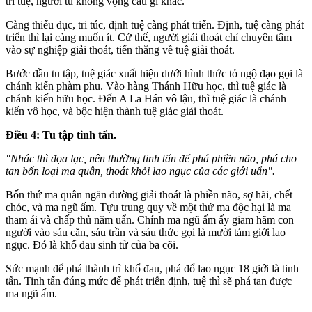
trí tuệ, người tu không vọng cầu gì khác.
Càng thiểu dục, tri túc, định tuệ càng phát triển. Ðịnh, tuệ càng phát
triển thì lại càng muốn ít. Cứ thế, người giải thoát chỉ chuyên tâm
vào sự nghiệp giải thoát, tiến thẳng về tuệ giải thoát.
Bước đầu tu tập, tuệ giác xuất hiện dưới hình thức tỏ ngộ đạo gọi là
chánh kiến phàm phu. Vào hàng Thánh Hữu học, thì tuệ giác là
chánh kiến hữu học. Ðến A La Hán vô lậu, thì tuệ giác là chánh
kiến vô học, và bộc hiện thành tuệ giác giải thoát.
Ðiều 4: Tu tập tinh tấn.
"Nhác thì đọa lạc, nên thường tinh tấn để phá phiền não, phá cho
tan bốn loại ma quân, thoát khỏi lao ngục của các giới uẩn".
Bốn thứ ma quân ngăn đường giải thoát là phiền não, sợ hãi, chết
chóc, và ma ngũ ấm. Tựu trung quy về một thứ ma độc hại là ma
tham ái và chấp thủ năm uẩn. Chính ma ngũ ấm ấy giam hãm con
người vào sáu căn, sáu trần và sáu thức gọi là mười tám giới lao
ngục. Ðó là khổ đau sinh tử của ba cõi.
Sức mạnh để phá thành trì khổ đau, phá đổ lao ngục 18 giới là tinh
tấn. Tinh tấn đúng mức để phát triển định, tuệ thì sẽ phá tan được
ma ngũ ấm.