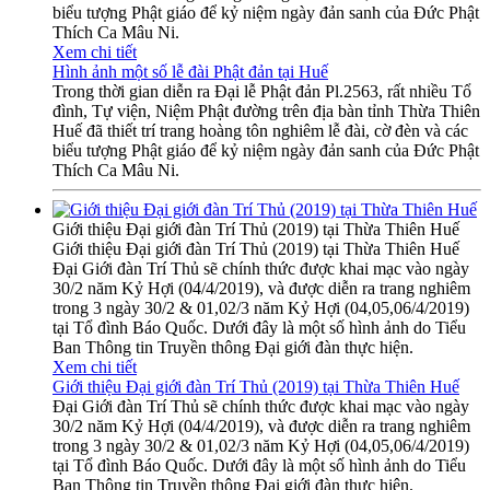
biểu tượng Phật giáo để kỷ niệm ngày đản sanh của Đức Phật
Thích Ca Mâu Ni.
Xem chi tiết
Hình ảnh một số lễ đài Phật đản tại Huế
Trong thời gian diễn ra Đại lễ Phật đản Pl.2563, rất nhiều Tổ
đình, Tự viện, Niệm Phật đường trên địa bàn tỉnh Thừa Thiên
Huế đã thiết trí trang hoàng tôn nghiêm lễ đài, cờ đèn và các
biểu tượng Phật giáo để kỷ niệm ngày đản sanh của Đức Phật
Thích Ca Mâu Ni.
Giới thiệu Đại giới đàn Trí Thủ (2019) tại Thừa Thiên Huế
Giới thiệu Đại giới đàn Trí Thủ (2019) tại Thừa Thiên Huế
Đại Giới đàn Trí Thủ sẽ chính thức được khai mạc vào ngày
30/2 năm Kỷ Hợi (04/4/2019), và được diễn ra trang nghiêm
trong 3 ngày 30/2 & 01,02/3 năm Kỷ Hợi (04,05,06/4/2019)
tại Tổ đình Báo Quốc. Dưới đây là một số hình ảnh do Tiểu
Ban Thông tin Truyền thông Đại giới đàn thực hiện.
Xem chi tiết
Giới thiệu Đại giới đàn Trí Thủ (2019) tại Thừa Thiên Huế
Đại Giới đàn Trí Thủ sẽ chính thức được khai mạc vào ngày
30/2 năm Kỷ Hợi (04/4/2019), và được diễn ra trang nghiêm
trong 3 ngày 30/2 & 01,02/3 năm Kỷ Hợi (04,05,06/4/2019)
tại Tổ đình Báo Quốc. Dưới đây là một số hình ảnh do Tiểu
Ban Thông tin Truyền thông Đại giới đàn thực hiện.