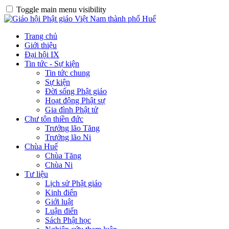
Toggle main menu visibility
Trang chủ
Giới thiệu
Đại hội IX
Tin tức - Sự kiện
Tin tức chung
Sự kiện
Đời sống Phật giáo
Hoạt động Phật sự
Gia đình Phật tử
Chư tôn thiền đức
Trưởng lão Tăng
Trưởng lão Ni
Chùa Huế
Chùa Tăng
Chùa Ni
Tư liệu
Lịch sử Phật giáo
Kinh điển
Giới luật
Luận điển
Sách Phật học