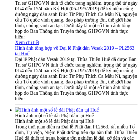
Trị sự GHPGVN tỉnh tổ chức trang nghiêm, trọng thể từ ngày
01/4 đến 15/4 năm Kỷ Hợi (05-19/5/2019) để kỷ niệm cúng
dường ngày đản sanh Đức Từ Phụ Thích Ca Mâu Ni, nguyện
cầu Tổ quốc vinh quang, đạo pháp trường tồn, thế giới hòa
bình, chúng sanh an lạc. Dưới đây là một số hình ảnh tổng
hợp do Ban Thông tin Truyền thông GHPGVN tỉnh thực
hiện:
Xem chi tiết
Hình ảnh tổng hợp về Đại lễ Phật đản Vesak 2019 – Pl.2563
tại Huế
Đại lễ Phật đản Vesak 2019 tại Thừa Thiên Huế đã được Ban
Trị sự GHPGVN tỉnh tổ chức trang nghiêm, trọng thể từ ngày
01/4 đến 15/4 năm Kỷ Hợi (05-19/5/2019) để kỷ niệm cúng
dường ngày đản sanh Đức Từ Phụ Thích Ca Mâu Ni, nguyện
cầu Tổ quốc vinh quang, đạo pháp trường tồn, thế giới hòa
bình, chúng sanh an lạc. Dưới đây là một số hình ảnh tổng
hợp do Ban Thông tin Truyền thông GHPGVN tỉnh thực
hiện:
Hình ảnh một số lễ đài Phật đản tại Huế
Hình ảnh một số lễ đài Phật đản tại Huế
Trong thời gian diễn ra Đại lễ Phật đản Pl.2563, rất nhiều Tổ
đình, Tự viện, Niệm Phật đường trên địa bàn tỉnh Thừa Thiên
Huế đã thiết trí trang hoàng tôn nghiêm lễ đài, cờ đèn và các