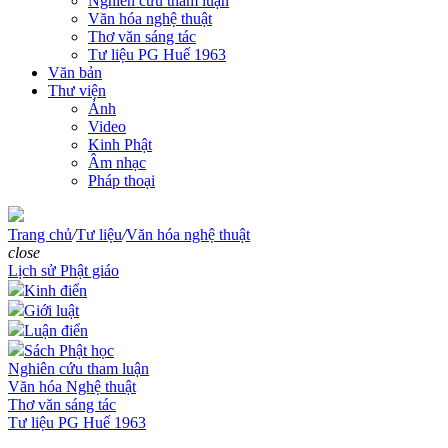
Nghiên cứu tham luận
Văn hóa nghệ thuật
Thơ văn sáng tác
Tư liệu PG Huế 1963
Văn bản
Thư viện
Ảnh
Video
Kinh Phật
Âm nhạc
Pháp thoại
Trang chủ
/
Tư liệu
/
Văn hóa nghệ thuật
close
Lịch sử Phật giáo
Kinh điển
Giới luật
Luận điển
Sách Phật học
Nghiên cứu tham luận
Văn hóa Nghệ thuật
Thơ văn sáng tác
Tư liệu PG Huế 1963