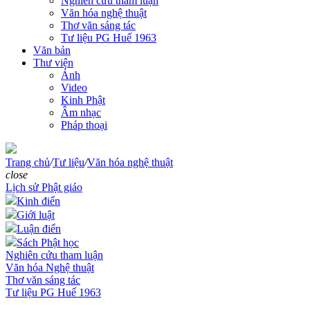
Nghiên cứu tham luận
Văn hóa nghệ thuật
Thơ văn sáng tác
Tư liệu PG Huế 1963
Văn bản
Thư viện
Ảnh
Video
Kinh Phật
Âm nhạc
Pháp thoại
Trang chủ
/
Tư liệu
/
Văn hóa nghệ thuật
close
Lịch sử Phật giáo
Kinh điển
Giới luật
Luận điển
Sách Phật học
Nghiên cứu tham luận
Văn hóa Nghệ thuật
Thơ văn sáng tác
Tư liệu PG Huế 1963