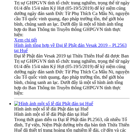
Trị sự GHPGVN tỉnh tổ chức trang nghiêm, trọng thể từ ngày
01/4 đến 15/4 năm Kỷ Hợi (05-19/5/2019) để kỷ niệm cúng
dường ngày đản sanh Đức Từ Phụ Thích Ca Mâu Ni, nguyện
cầu Tổ quốc vinh quang, đạo pháp trường tồn, thế giới hòa
bình, chúng sanh an lạc. Dưới đây là một số hình ảnh tổng
hợp do Ban Thông tin Truyền thông GHPGVN tỉnh thực
hiện:
Xem chi tiết
Hình ảnh tổng hợp về Đại lễ Phật đản Vesak 2019 – Pl.2563
tại Huế
Đại lễ Phật đản Vesak 2019 tại Thừa Thiên Huế đã được Ban
Trị sự GHPGVN tỉnh tổ chức trang nghiêm, trọng thể từ ngày
01/4 đến 15/4 năm Kỷ Hợi (05-19/5/2019) để kỷ niệm cúng
dường ngày đản sanh Đức Từ Phụ Thích Ca Mâu Ni, nguyện
cầu Tổ quốc vinh quang, đạo pháp trường tồn, thế giới hòa
bình, chúng sanh an lạc. Dưới đây là một số hình ảnh tổng
hợp do Ban Thông tin Truyền thông GHPGVN tỉnh thực
hiện:
Hình ảnh một số lễ đài Phật đản tại Huế
Hình ảnh một số lễ đài Phật đản tại Huế
Trong thời gian diễn ra Đại lễ Phật đản Pl.2563, rất nhiều Tổ
đình, Tự viện, Niệm Phật đường trên địa bàn tỉnh Thừa Thiên
Huế đã thiết trí trang hoàng tôn nghiêm lễ đài, cờ đèn và các