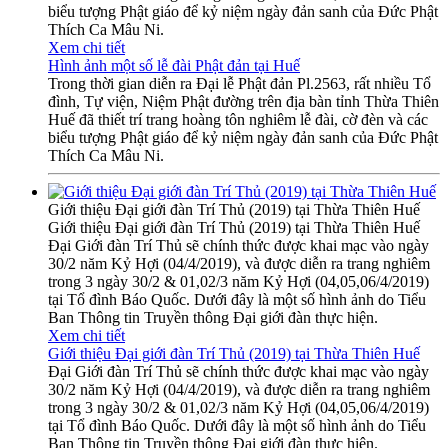
biểu tượng Phật giáo để kỷ niệm ngày đản sanh của Đức Phật
Thích Ca Mâu Ni.
Xem chi tiết
Hình ảnh một số lễ đài Phật đản tại Huế
Trong thời gian diễn ra Đại lễ Phật đản Pl.2563, rất nhiều Tổ
đình, Tự viện, Niệm Phật đường trên địa bàn tỉnh Thừa Thiên
Huế đã thiết trí trang hoàng tôn nghiêm lễ đài, cờ đèn và các
biểu tượng Phật giáo để kỷ niệm ngày đản sanh của Đức Phật
Thích Ca Mâu Ni.
Giới thiệu Đại giới đàn Trí Thủ (2019) tại Thừa Thiên Huế
Giới thiệu Đại giới đàn Trí Thủ (2019) tại Thừa Thiên Huế
Đại Giới đàn Trí Thủ sẽ chính thức được khai mạc vào ngày
30/2 năm Kỷ Hợi (04/4/2019), và được diễn ra trang nghiêm
trong 3 ngày 30/2 & 01,02/3 năm Kỷ Hợi (04,05,06/4/2019)
tại Tổ đình Báo Quốc. Dưới đây là một số hình ảnh do Tiểu
Ban Thông tin Truyền thông Đại giới đàn thực hiện.
Xem chi tiết
Giới thiệu Đại giới đàn Trí Thủ (2019) tại Thừa Thiên Huế
Đại Giới đàn Trí Thủ sẽ chính thức được khai mạc vào ngày
30/2 năm Kỷ Hợi (04/4/2019), và được diễn ra trang nghiêm
trong 3 ngày 30/2 & 01,02/3 năm Kỷ Hợi (04,05,06/4/2019)
tại Tổ đình Báo Quốc. Dưới đây là một số hình ảnh do Tiểu
Ban Thông tin Truyền thông Đại giới đàn thực hiện.