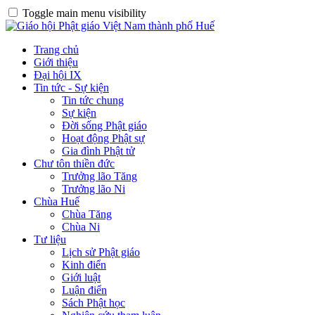
Toggle main menu visibility
Trang chủ
Giới thiệu
Đại hội IX
Tin tức - Sự kiện
Tin tức chung
Sự kiện
Đời sống Phật giáo
Hoạt động Phật sự
Gia đình Phật tử
Chư tôn thiền đức
Trưởng lão Tăng
Trưởng lão Ni
Chùa Huế
Chùa Tăng
Chùa Ni
Tư liệu
Lịch sử Phật giáo
Kinh điển
Giới luật
Luận điển
Sách Phật học