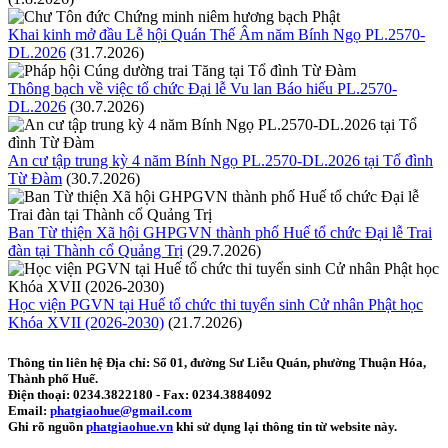
Khai kinh mở đầu Lễ hội Quán Thế Âm năm Bính Ngọ PL.2570-
DL.2026
(31.7.2026)
Thông bạch về việc tổ chức Đại lễ Vu lan Báo hiếu PL.2570-
DL.2026
(30.7.2026)
An cư tập trung kỳ 4 năm Bính Ngọ PL.2570-DL.2026 tại Tổ đình
Từ Đàm
(30.7.2026)
Ban Từ thiện Xã hội GHPGVN thành phố Huế tổ chức Đại lễ Trai
đàn tại Thành cổ Quảng Trị
(29.7.2026)
Học viện PGVN tại Huế tổ chức thi tuyển sinh Cử nhân Phật học
Khóa XVII (2026-2030)
(21.7.2026)
Thông tin liên hệ
Địa chỉ: Số 01, đường Sư Liễu Quán, phường Thuận Hóa,
Thành phố Huế.
Điện thoại:
0234.3822180
- Fax:
0234.3884092
Email:
phatgiaohue@gmail.com
Ghi rõ nguồn
phatgiaohue.vn
khi sử dụng lại thông tin từ website này.