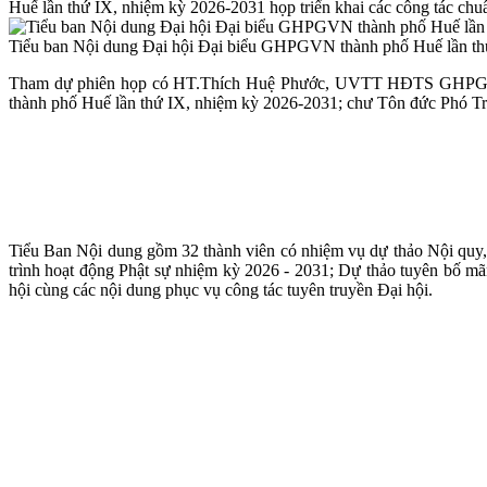
Huế lần thứ IX, nhiệm kỳ 2026-2031 họp triển khai các công tác chuẩ
Tiểu ban Nội dung Đại hội Đại biểu GHPGVN thành phố Huế lần thứ 
Tham dự phiên họp có HT.Thích Huệ Phước, UVTT HĐTS GHPGV
thành phố Huế lần thứ IX, nhiệm kỳ 2026-2031; chư Tôn đức Phó T
Tiểu Ban Nội dung gồm 32 thành viên có nhiệm vụ dự thảo Nội quy
trình hoạt động Phật sự nhiệm kỳ 2026 - 2031; Dự thảo tuyên bố m
hội cùng các nội dung phục vụ công tác tuyên truyền Đại hội.