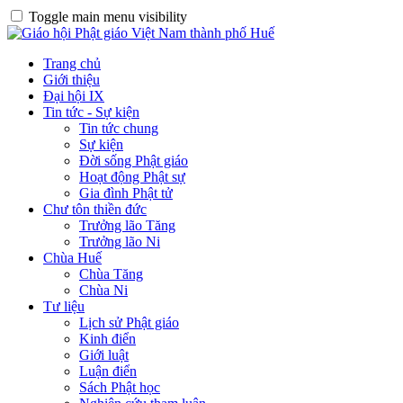
Toggle main menu visibility
Trang chủ
Giới thiệu
Đại hội IX
Tin tức - Sự kiện
Tin tức chung
Sự kiện
Đời sống Phật giáo
Hoạt động Phật sự
Gia đình Phật tử
Chư tôn thiền đức
Trưởng lão Tăng
Trưởng lão Ni
Chùa Huế
Chùa Tăng
Chùa Ni
Tư liệu
Lịch sử Phật giáo
Kinh điển
Giới luật
Luận điển
Sách Phật học