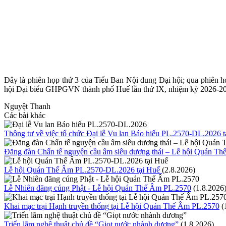
Đây là phiên họp thứ 3 của Tiểu Ban Nội dung Đại hội; qua phiên h
hội Đại biểu GHPGVN thành phố Huế lần thứ IX, nhiệm kỳ 2026-2
Nguyệt Thanh
Các bài khác
Thông tư về việc tổ chức Đại lễ Vu lan Báo hiếu PL.2570-DL.2026 t
Đăng đàn Chẩn tế nguyện cầu âm siêu dương thái – Lễ hội Quán T
Lễ hội Quán Thế Âm PL.2570-DL.2026 tại Huế
(2.8.2026)
Lễ Nhiên đăng cúng Phật - Lễ hội Quán Thế Âm PL.2570
(1.8.2026
Khai mạc trại Hạnh truyền thống tại Lễ hội Quán Thế Âm PL.2570
(
Triển lãm nghệ thuật chủ đề “Giọt nước nhành dương”
(1.8.2026)