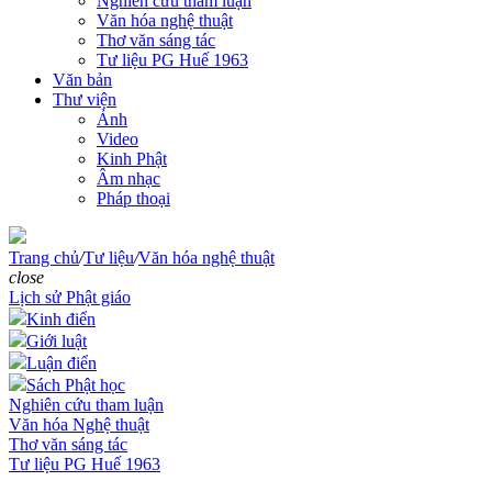
Nghiên cứu tham luận
Văn hóa nghệ thuật
Thơ văn sáng tác
Tư liệu PG Huế 1963
Văn bản
Thư viện
Ảnh
Video
Kinh Phật
Âm nhạc
Pháp thoại
Trang chủ
/
Tư liệu
/
Văn hóa nghệ thuật
close
Lịch sử Phật giáo
Kinh điển
Giới luật
Luận điển
Sách Phật học
Nghiên cứu tham luận
Văn hóa Nghệ thuật
Thơ văn sáng tác
Tư liệu PG Huế 1963