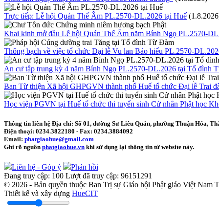
Trực tiếp: Lễ hội Quán Thế Âm PL.2570-DL.2026 tại Huế
(1.8.2026
Khai kinh mở đầu Lễ hội Quán Thế Âm năm Bính Ngọ PL.2570-DL
Thông bạch về việc tổ chức Đại lễ Vu lan Báo hiếu PL.2570-DL.20
An cư tập trung kỳ 4 năm Bính Ngọ PL.2570-DL.2026 tại Tổ đình
Ban Từ thiện Xã hội GHPGVN thành phố Huế tổ chức Đại lễ Trai đà
Học viện PGVN tại Huế tổ chức thi tuyển sinh Cử nhân Phật học K
Thông tin liên hệ
Địa chỉ: Số 01, đường Sư Liễu Quán, phường Thuận Hóa, Th
Điện thoại:
0234.3822180
- Fax:
0234.3884092
Email:
phatgiaohue@gmail.com
Ghi rõ nguồn
phatgiaohue.vn
khi sử dụng lại thông tin từ website này.
Liên hệ - Góp ý
Phản hồi
Đang truy cập:
100
Lượt đã truy cập:
96151291
© 2026 - Bản quyền thuộc Ban Trị sự Giáo hội Phật giáo Việt Nam
Thiết kế và xây dựng
HueCIT