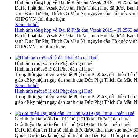
Hình ảnh tổng hợp về Đại lễ Phật đản Vesak 2019 – Pl.2563 tạ
Đại lễ Phật đản Vesak 2019 tại Thừa Thiên Huế đã được Ban 
sanh Đức Từ Phụ Thích Ca Mâu Ni, nguyện cầu Tổ quốc vinh qu
GHPGVN tỉnh thực hiện:
Xem chi tiết
Hình ảnh tổng hợp về Đại lễ Phật đản Vesak 2019 – Pl.2563 tạ
Đại lễ Phật đản Vesak 2019 tại Thừa Thiên Huế đã được Ban 
sanh Đức Từ Phụ Thích Ca Mâu Ni, nguyện cầu Tổ quốc vinh qu
GHPGVN tỉnh thực hiện:
Hình ảnh một số lễ đài Phật đản tại Huế
Hình ảnh một số lễ đài Phật đản tại Huế
Trong thời gian diễn ra Đại lễ Phật đản Pl.2563, rất nhiều Tổ 
giáo để kỷ niệm ngày đản sanh của Đức Phật Thích Ca Mâu Ni
Xem chi tiết
Hình ảnh một số lễ đài Phật đản tại Huế
Trong thời gian diễn ra Đại lễ Phật đản Pl.2563, rất nhiều Tổ 
giáo để kỷ niệm ngày đản sanh của Đức Phật Thích Ca Mâu Ni
Giới thiệu Đại giới đàn Trí Thủ (2019) tại Thừa Thiên Huế
Giới thiệu Đại giới đàn Trí Thủ (2019) tại Thừa Thiên Huế
Đại Giới đàn Trí Thủ sẽ chính thức được khai mạc vào ngày 3
Quốc. Dưới đây là một số hình ảnh do Tiểu Ban Thông tin Truy