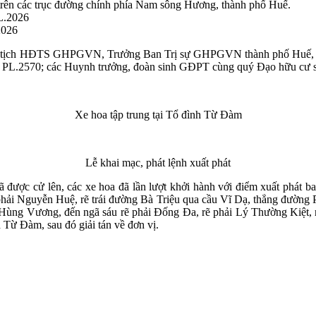
trên các trục đường chính phía Nam sông Hương, thành phố Huế.
2026
ủ tịch HĐTS GHPGVN, Trưởng Ban Trị sự GHPGVN thành phố Huế, Tr
L.2570; các Huynh trưởng, đoàn sinh GĐPT cùng quý Đạo hữu cư sĩ 
Xe hoa tập trung tại Tổ đình Từ Đàm
Lễ khai mạc, phát lệnh xuất phát
ã được cử lên, các xe hoa đã lần lượt khởi hành với điểm xuất phát 
hải Nguyễn Huệ, rẽ trái đường Bà Triệu qua cầu Vĩ Dạ, thẳng đường P
Hùng Vương, đến ngã sáu rẽ phải Đống Đa, rẽ phải Lý Thường Kiệt, rẽ
 Từ Đàm, sau đó giải tán về đơn vị.