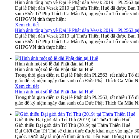
Hình ảnh tổng hợp về Đại lễ Phật đản Vesak 2019 – Pl.2563 tạ
Đại lễ Phật đản Vesak 2019 tại Thừa Thiên Huế đã được Ban 
sanh Đức Từ Phụ Thích Ca Mâu Ni, nguyện cầu Tổ quốc vinh qu
GHPGVN tỉnh thực hiện:
Xem chi tiết
Hình ảnh tổng hợp về Đại lễ Phật đản Vesak 2019 – Pl.2563 tạ
Đại lễ Phật đản Vesak 2019 tại Thừa Thiên Huế đã được Ban 
sanh Đức Từ Phụ Thích Ca Mâu Ni, nguyện cầu Tổ quốc vinh qu
GHPGVN tỉnh thực hiện:
Hình ảnh một số lễ đài Phật đản tại Huế
Hình ảnh một số lễ đài Phật đản tại Huế
Trong thời gian diễn ra Đại lễ Phật đản Pl.2563, rất nhiều Tổ 
giáo để kỷ niệm ngày đản sanh của Đức Phật Thích Ca Mâu Ni
Xem chi tiết
Hình ảnh một số lễ đài Phật đản tại Huế
Trong thời gian diễn ra Đại lễ Phật đản Pl.2563, rất nhiều Tổ 
giáo để kỷ niệm ngày đản sanh của Đức Phật Thích Ca Mâu Ni
Giới thiệu Đại giới đàn Trí Thủ (2019) tại Thừa Thiên Huế
Giới thiệu Đại giới đàn Trí Thủ (2019) tại Thừa Thiên Huế
Đại Giới đàn Trí Thủ sẽ chính thức được khai mạc vào ngày 3
Quốc. Dưới đây là một số hình ảnh do Tiểu Ban Thông tin Truy