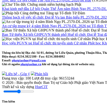
Trực tiếp: Lễ hội Quán Thế Âm PL.2570-DL.2026 tại Huế
(1.8.2026
Khai kinh mở đầu Lễ hội Quán Thế Âm năm Bính Ngọ PL.2570-DL
Thông bạch về việc tổ chức Đại lễ Vu lan Báo hiếu PL.2570-DL.20
An cư tập trung kỳ 4 năm Bính Ngọ PL.2570-DL.2026 tại Tổ đình
Ban Từ thiện Xã hội GHPGVN thành phố Huế tổ chức Đại lễ Trai đà
Học viện PGVN tại Huế tổ chức thi tuyển sinh Cử nhân Phật học K
Thông tin liên hệ
Địa chỉ: Số 01, đường Sư Liễu Quán, phường Thuận Hóa, Th
Điện thoại:
0234.3822180
- Fax:
0234.3884092
Email:
phatgiaohue@gmail.com
Ghi rõ nguồn
phatgiaohue.vn
khi sử dụng lại thông tin từ website này.
Liên hệ - Góp ý
Phản hồi
Đang truy cập:
100
Lượt đã truy cập:
96153244
© 2026 - Bản quyền thuộc Ban Trị sự Giáo hội Phật giáo Việt Nam
Thiết kế và xây dựng
HueCIT
Tìm kiếm