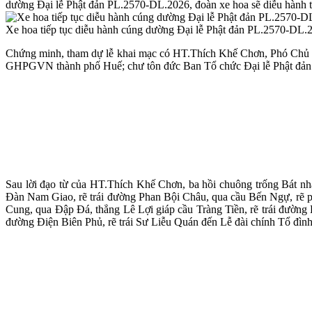
dường Đại lễ Phật đản PL.2570-DL.2026, đoàn xe hoa sẽ diễu hành 
Xe hoa tiếp tục diễu hành cúng dường Đại lễ Phật đản PL.2570-DL.
Chứng minh, tham dự lễ khai mạc có HT.Thích Khế Chơn, Phó Ch
GHPGVN thành phố Huế; chư tôn đức Ban Tổ chức Đại lễ Phật đản P
Sau lời đạo từ của HT.Thích Khế Chơn, ba hồi chuông trống Bát nh
Đàn Nam Giao, rẽ trái đường Phan Bội Châu, qua cầu Bến Ngự, rẽ p
Cung, qua Đập Đá, thẳng Lê Lợi giáp cầu Tràng Tiền, rẽ trái đường 
đường Điện Biên Phủ, rẽ trái Sư Liễu Quán đến Lễ đài chính Tổ đình