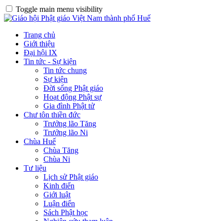
Toggle main menu visibility
Trang chủ
Giới thiệu
Đại hội IX
Tin tức - Sự kiện
Tin tức chung
Sự kiện
Đời sống Phật giáo
Hoạt động Phật sự
Gia đình Phật tử
Chư tôn thiền đức
Trưởng lão Tăng
Trưởng lão Ni
Chùa Huế
Chùa Tăng
Chùa Ni
Tư liệu
Lịch sử Phật giáo
Kinh điển
Giới luật
Luận điển
Sách Phật học